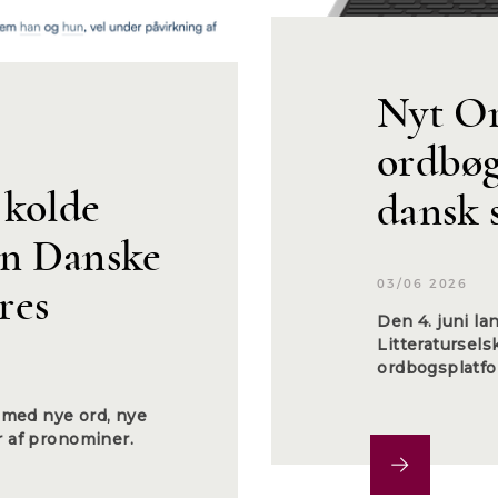
Nyt Or
ordbøg
 kolde
dansk 
en Danske
03/06 2026
res
Den 4. juni l
Litteratursels
ordbogsplatf
med nye ord, nye
r af pronominer.