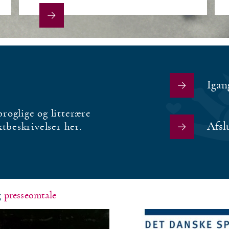
Igan
roglige og litterære
Afsl
ktbeskrivelser her.
g
presseomtale