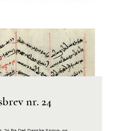
brev nr. 24
. 24 fra Det Danske Sprog- og