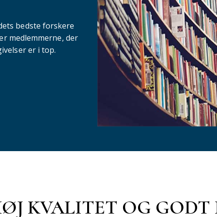
dets bedste forskere
Det er medlemmerne, der
ivelser er i top.
HØJ KVALITET OG GOD