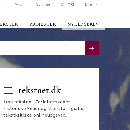
Presse
Nyheder
Om DSL
Kontakt
 ind
TEKSTER
PROJEKTER
NYHEDSBREV
tekstnet.dk
Læs teksten
Forfatterskaber,
historiske kilder og litteratur i gratis,
tekstkritiske onlineudgaver.