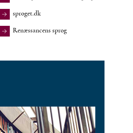
sproget.dk
Renæssancens sprog