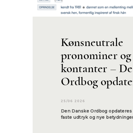
Kønsneutrale
pronominer og
kontanter – D
Ordbog opdate
25/06 2026
Den Danske Ordbog opdateres 
faste udtryk og nye betydninge