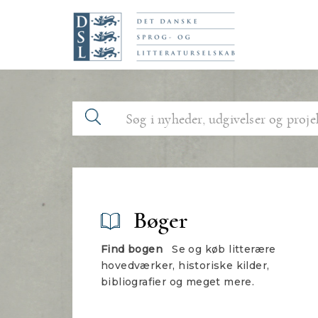
N
a
v
i
g
a
t
i
o
Bøger
n
Find bogen
Se og køb litterære
hovedværker, historiske kilder,
bibliografier og meget mere.