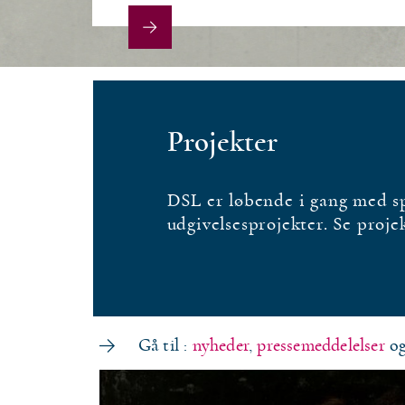
Projekter
DSL er løbende i gang med sp
udgivelsesprojekter. Se proje
Gå til :
nyheder
,
pressemeddelelser
o