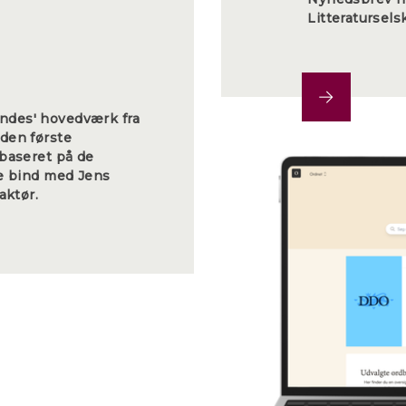
Litteratursels
ndes' hovedværk fra
 den første
 baseret på de
re bind med Jens
aktør.