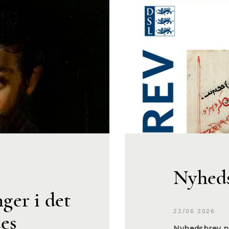
Nyheds
er i det
22/06 2026
es
Nyhedsbrev nr