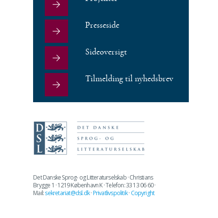
Presseside
Sideoversigt
Tilmelding til nyhedsbrev
Det Danske Sprog- og Litteraturselskab · Christians
Brygge 1 · 1219 København K · Telefon: 33 13 06 60 ·
Mail:
sekretariat@dsl.dk
·
Privatlivspolitik
·
Copyright