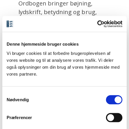
Ordbogen bringer bøjning,
lydskrift, betydning og brug,
eksempler og faste udtryk for
ordene.
Denne hjemmeside bruger cookies
Ordbogen er primært beregnet
for danske brugere der har
Vi bruger cookies til at forbedre brugeroplevelsen af
vores website og til at analysere vores trafik. Vi deler
behov for at vide hvad svenske
også oplysninger om din brug af vores hjemmeside med
ord og udtryk betyder, og
vores partnere.
hvordan de bruges, men med
ordbogens
fritekstsøgning
kan
S
man også søge på danske ord og
Nødvendig
a
se hvilke svenske
m
ordforklaringer de optræder i.
t
Præferencer
y
k