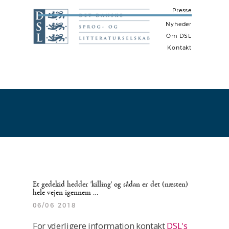
Presse
Nyheder
Om DSL
Kontakt
N
a
v
i
g
a
t
i
Et gedekid hedder 'killing' og sådan er det (næsten)
o
hele vejen igennem …
n
06/06 2018
For yderligere information kontakt
DSL's