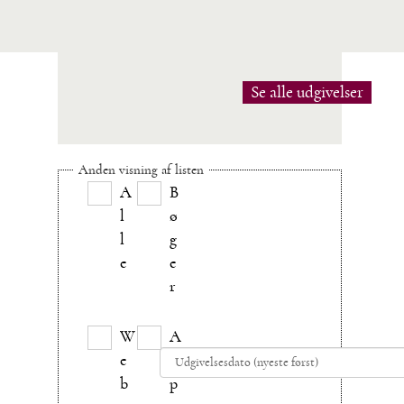
Se alle udgivelser
Anden visning af listen
A
B
l
ø
l
g
e
e
r
W
A
e
p
b
p