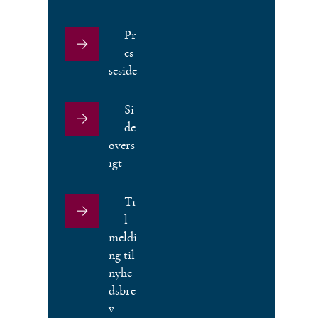
Pr
es
seside
Si
de
overs
igt
Ti
l
meldi
ng til
nyhe
dsbre
v