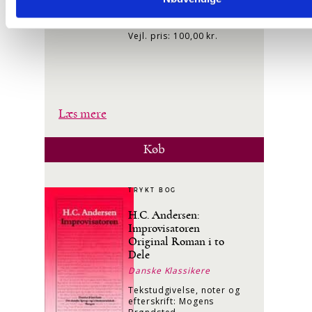
ISBN: 87-21-00372-6
Vejl. pris: 100,00 kr.
Læs mere
Køb
TRYKT BOG
H.C. Andersen:
Improvisatoren
Original Roman i to
Dele
Danske Klassikere
Tekstudgivelse, noter og
efterskrift: Mogens