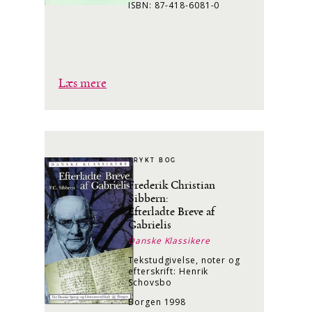
ISBN: 87-418-6081-0
Læs mere
TRYKT BOG
Frederik Christian
Sibbern:
Efterladte Breve af
Gabrielis
Danske Klassikere
Tekstudgivelse, noter og
efterskrift: Henrik
Schovsbo
Borgen 1998