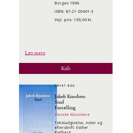
Borgen 1996
ISBN: 87-21-00401-3
Vejl. pris: 100,00 kr.
Læs mere
Køb
TRYKT BOG
Jakob Knudsen:
Sind
Fortælling
Danske Klassikere
Tekstudgivelse, noter og
efterskrift: Esther
Kielberg