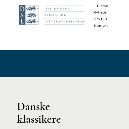
Presse
Nyheder
Om DSL
Kontakt
N
a
v
i
g
a
t
i
Danske
o
n
klassikere