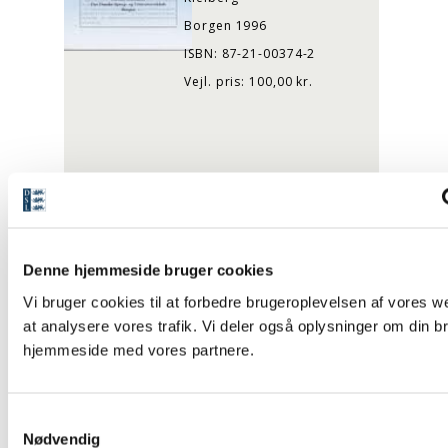
Borgen 1996
ISBN: 87-21-00374-2
Vejl. pris: 100,00 kr.
Læs mere
Køb
Denne hjemmeside bruger cookies
Vi bruger cookies til at forbedre brugeroplevelsen af vores we
TRYKT BOG
at analysere vores trafik. Vi deler også oplysninger om din b
Martin Andersen Nexø:
hjemmeside med vores partnere.
Soldage
Danske Klassikere
Tekstudgivelse, noter og
S
efterskrift: Henrik Yde
Nødvendig
a