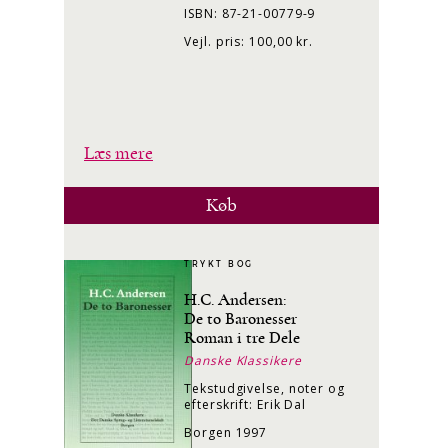
ISBN: 87-21-00779-9
Vejl. pris: 100,00 kr.
Læs mere
Køb
TRYKT BOG
H.C. Andersen:
De to Baronesser
Roman i tre Dele
Danske Klassikere
Tekstudgivelse, noter og
efterskrift: Erik Dal
Borgen 1997