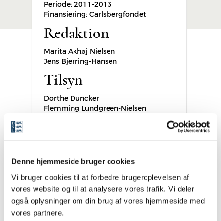
Periode: 2011-2013
Finansiering: Carlsbergfondet
Redaktion
Marita Akhøj Nielsen
Jens Bjerring-Hansen
Tilsyn
Dorthe Duncker
Flemming Lundgreen-Nielsen
Kontakt
Karen Skovgaard-Petersen
Denne hjemmeside bruger cookies
Moths ordbogs logo
Vi bruger cookies til at forbedre brugeroplevelsen af
vores website og til at analysere vores trafik. Vi deler
også oplysninger om din brug af vores hjemmeside med
Logo for Moths ordbog
vores partnere.