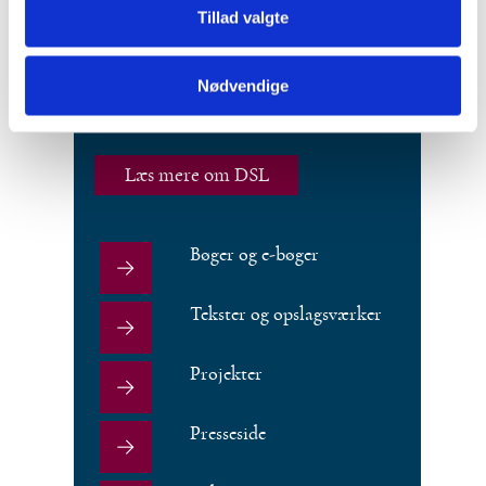
Tillad valgte
Selskabet blev stiftet i 1911 og modtager
støtte fra Kulturministeriet,
Carlsbergfondet og en række andre
Nødvendige
fonde.
Læs mere om DSL
Bøger og e-bøger
Tekster og opslagsværker
Projekter
Presseside