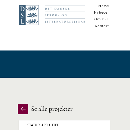
Presse
Nyheder
Om DSL
Kontakt
N
a
v
i
g
a
t
i
o
Se alle projekter
n
STATUS: AFSLUTTET