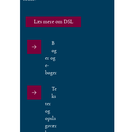
Læs mere om DSL
B
øg
er og
e-
bøger
Te
ks
ter
og
opsla
gsvær