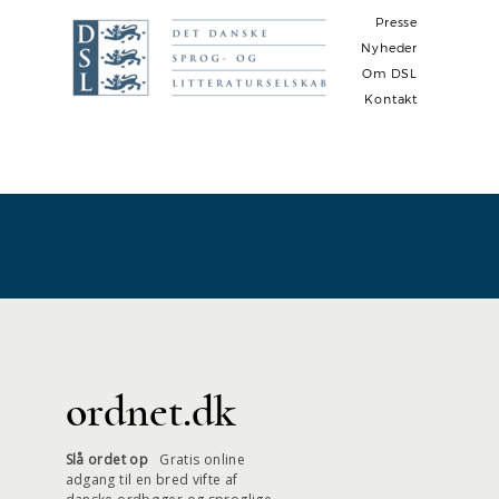
Presse
Nyheder
Om DSL
Kontakt
N
a
v
i
g
a
t
i
ordnet.dk
o
n
Slå ordet op
Gratis online
adgang til en bred vifte af