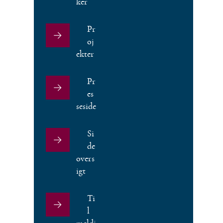
ker
Pr
oj
ekter
Pr
es
seside
Si
de
overs
igt
Ti
l