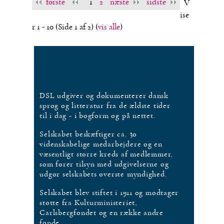
første
1
2
næste
sidste
V
ise
r 1 - 10
(Side 1 af 2)
(
vis alle
)
DSL udgiver og dokumenterer dansk
sprog og litteratur fra de ældste tider
til i dag - i bogform og på nettet.
Selskabet beskæftiger ca. 30
videnskabelige medarbejdere og en
væsentligt større kreds af medlemmer,
som fører tilsyn med udgivelserne og
udgør selskabets øverste myndighed.
Selskabet blev stiftet i 1911 og modtager
støtte fra Kulturministeriet,
Carlsbergfondet og en række andre
fonde.