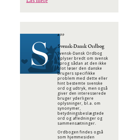
Læs mere
APP
Svensk-Dansk Ordbog
Svensk-Dansk Ordbog
oplyser bredt om svensk
sprog sådan at den ikke
blot løser den danske
brugers specifikke
problem med dette eller
hint bestemte svenske
ord og udtryk, men også
giver den interesserede
bruger yderligere
oplysninger, bl.a. om
synonymer,
betydningsbeslægtede
ord og afledninger og
sammensætninger.
Ordbogen findes også
som hjemmesiden