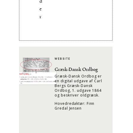
d
e
r
WEBSITE
Græsk-Dansk Ordbog
Græsk-Dansk Ordbog er
en digital udgave af Carl
Bergs Græsk-Dansk
Ordbog, 1. udgave 1864
og beskriver oldgræsk.
Hovedredaktør: Finn
Gredal Jensen