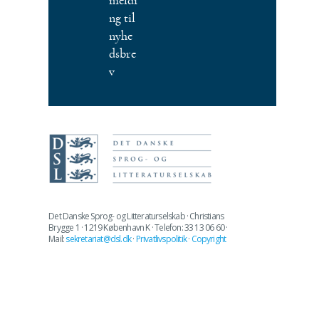
meldi
ng til
nyhe
dsbre
v
Det Danske Sprog- og Litteraturselskab · Christians
Brygge 1 · 1219 København K · Telefon: 33 13 06 60 ·
Mail:
sekretariat@dsl.dk
·
Privatlivspolitik
·
Copyright