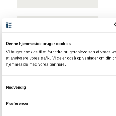
WEBSITE
Moths Ordbog
Moths Ordbog
blev
Denne hjemmeside bruger cookies
udarbejdet omkring år
1700 og beskriver
Vi bruger cookies til at forbedre brugeroplevelsen af vores we
datidens hverdagssprog.
at analysere vores trafik. Vi deler også oplysninger om din b
Dansk er i centrum, men
følges af latinske
hjemmeside med vores partnere.
forklaringer. Der er ca.
110.000 opslagsord.
Hovedredaktør: Marita
S
Akhøj Nielsen
Nødvendig
a
Lanceringsår: 2013
m
t
Præferencer
y
k