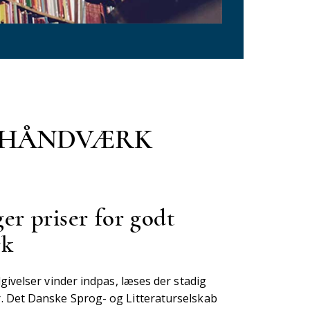
T HÅNDVÆRK
r priser for godt
rk
udgivelser vinder indpas, læses der stadig
. Det Danske Sprog- og Litteraturselskab