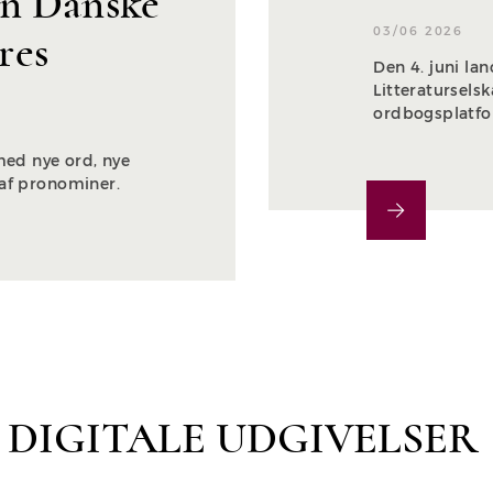
en Danske
03/06 2026
res
Den 4. juni la
Litteratursels
ordbogsplatfo
ed nye ord, nye
 af pronominer.
DIGITALE UDGIVELSER