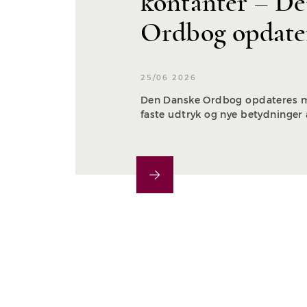
kontanter – D
Ordbog opdate
25/06 2026
Den Danske Ordbog opdateres m
faste udtryk og nye betydninger