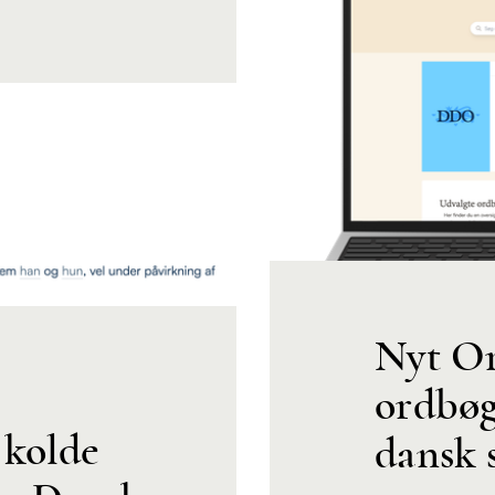
Nyt Or
ordbøg
 kolde
dansk 