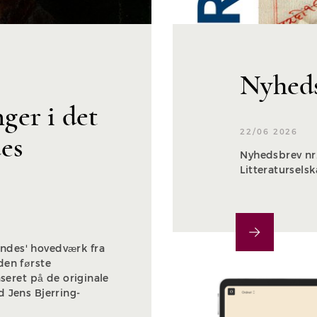
Nyheds
er i det
22/06 2026
es
Nyhedsbrev nr.
Litteratursels
ndes' hovedværk fra
den første
aseret på de originale
 Jens Bjerring-