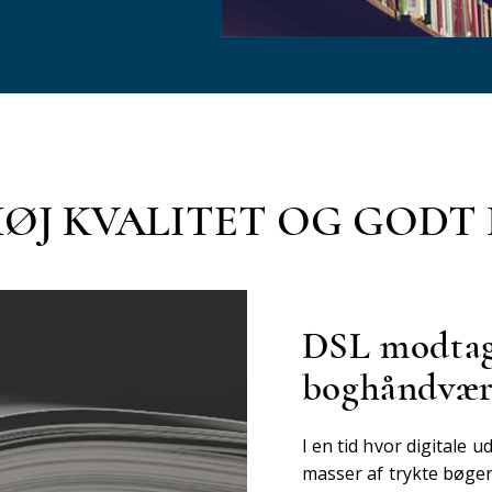
HØJ KVALITET OG GOD
DSL modtage
boghåndvæ
I en tid hvor digitale 
masser af trykte bøger