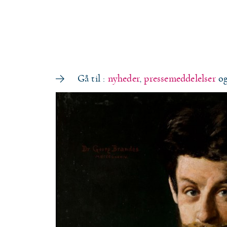
Gå til :
nyheder
,
pressemeddelelser
o