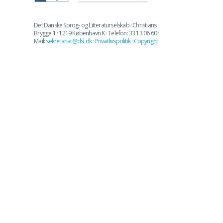
Det Danske Sprog- og Litteraturselskab · Christians
Brygge 1 · 1219 København K · Telefon: 33 13 06 60 ·
Mail:
sekretariat@dsl.dk
·
Privatlivspolitik
·
Copyright