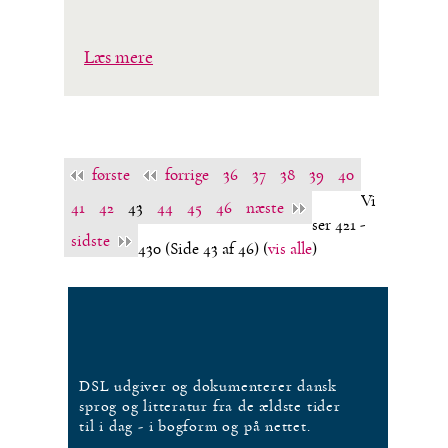
Læs mere
første
forrige
36
37
38
39
40
Vi
41
42
43
44
45
46
næste
ser 421 -
sidste
430
(Side 43 af 46)
(
vis alle
)
DSL udgiver og dokumenterer dansk
sprog og litteratur fra de ældste tider
til i dag - i bogform og på nettet.