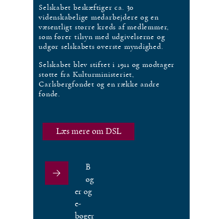
Selskabet beskæftiger ca. 30
videnskabelige medarbejdere og en
væsentligt større kreds af medlemmer,
som fører tilsyn med udgivelserne og
udgør selskabets øverste myndighed.
Selskabet blev stiftet i 1911 og modtager
støtte fra Kulturministeriet,
Carlsbergfondet og en række andre
fonde.
Læs mere om DSL
B
øg
er og
e-
bøger