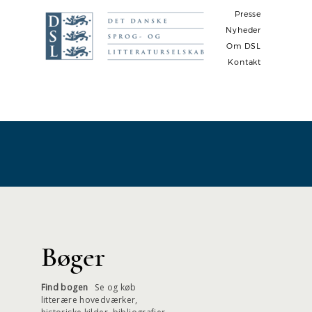
Presse
Nyheder
Om DSL
Kontakt
N
a
v
i
g
a
t
i
Bøger
o
n
Find bogen
Se og køb
litterære hovedværker,