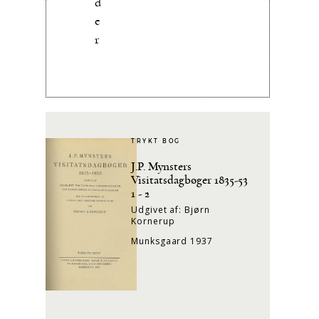
d
e
r
TRYKT BOG
J.P. Mynsters
Visitatsdagbøger 1835-53
1 - 2
Udgivet af: Bjørn
Kornerup
Munksgaard 1937