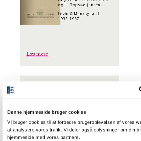
og H. Topsøe-Jensen
Levin & Munksgaard
1933-1937
Læs mere
TRYKT BOG
Den danske Psalmebog
[ Facsimiletryk ]
Denne hjemmeside bruger cookies
Udgivet af: Hans
Thomissøn
Vi bruger cookies til at forbedre brugeroplevelsen af vores we
Efterskrift ved: P.
at analysere vores trafik. Vi deler også oplysninger om din b
Severinsen
hjemmeside med vores partnere.
Levin & Munksgaard 1933