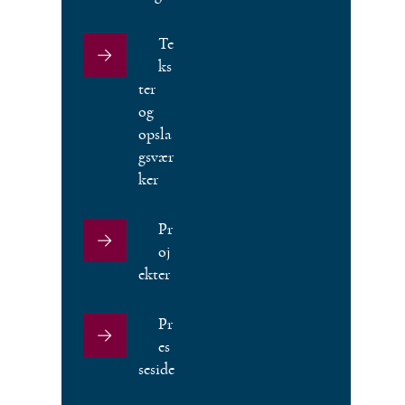
Te
ks
ter
og
opsla
gsvær
ker
Pr
oj
ekter
Pr
es
seside