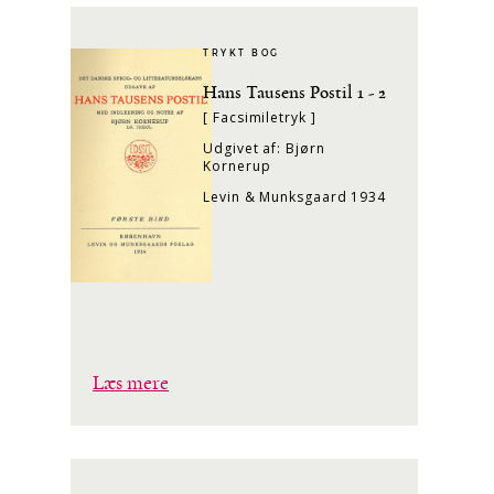
TRYKT BOG
Hans Tausens Postil 1 - 2
[ Facsimiletryk ]
Udgivet af: Bjørn
Kornerup
Levin & Munksgaard 1934
Læs mere