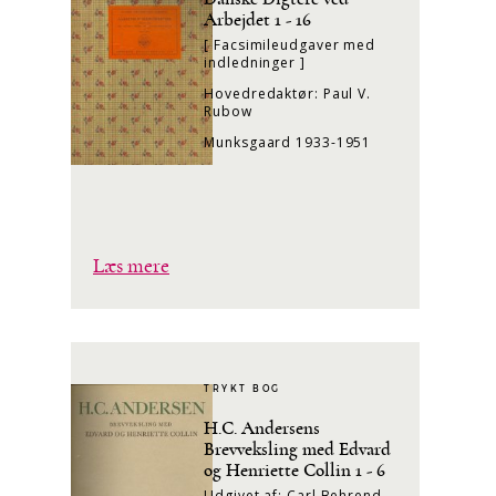
Arbejdet 1 - 16
[ Facsimileudgaver med
indledninger ]
Hovedredaktør: Paul V.
Rubow
Munksgaard 1933-1951
Læs mere
TRYKT BOG
H.C. Andersens
Brevveksling med Edvard
og Henriette Collin 1 - 6
Udgivet af: Carl Behrend