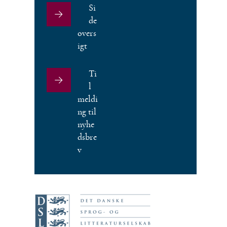
Si
de
overs
igt
Ti
l
meldi
ng til
nyhe
dsbre
v