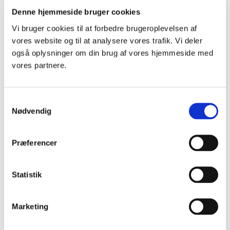
er stavet så man umiddelbart
Denne hjemmeside bruger cookies
kan læse det.
Vi bruger cookies til at forbedre brugeroplevelsen af
vores website og til at analysere vores trafik. Vi deler
Sidste bind i rækken er Holbergs
også oplysninger om din brug af vores hjemmeside med
erindringer, de såkaldte
vores partnere.
Levnedsbreve
. Her er der ikke
tale om modernisering, men om
S
oversættelse, for erindringerne
Nødvendig
a
skrev Holberg på latin så de
m
t
kunne nå ud til et internationalt
Præferencer
y
publikum. Det er et livsklogt og
k
underfundigt værk, der både
k
Statistik
giver os indblik i forfatterens liv
e
v
og personlighed og præsenterer
Marketing
a
hele forfatterskabet som han
l