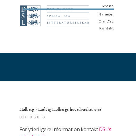
Presse
Nyheder
Om DSL
Kontakt
N
a
v
i
g
a
t
i
Holberg · Ludvig Holbergs hovedværker 1-22
o
02/10 2018
n
For yderligere information kontakt
DSL's