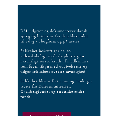
DSL udgiver og dokumenterer dansk
sprog og litteratur fra de ældste tider
til i dag - i bogform og på nettet.
Selskabet beskæftiger ca. 30
videnskabelige medarbejdere og en
væsentligt større kreds af medlemmer,
som fører tilsyn med udgivelserne og
udgør selskabets øverste myndighed.
Selskabet blev stiftet i 1911 og modtager
støtte fra Kulturministeriet,
Carlsbergfondet og en række andre
fonde.