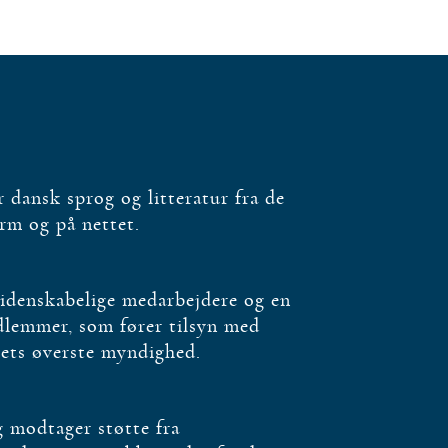
dansk sprog og litteratur fra de
orm og på nettet.
videnskabelige medarbejdere og en
edlemmer, som fører tilsyn med
bets øverste myndighed.
og modtager støtte fra