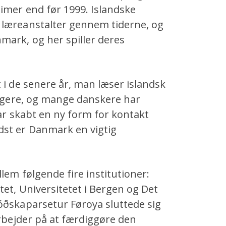
timer end før 1999. Islandske
 læreanstalter gennem tiderne, og
mark, og her spiller deres
 i de senere år, man læser islandsk
dligere, og mange danskere har
har skabt en ny form for kontakt
dst er Danmark en vigtig
lem følgende fire institutioner:
tet, Universitetet i Bergen og Det
óðskaparsetur Føroya sluttede sig
arbejder på at færdiggøre den