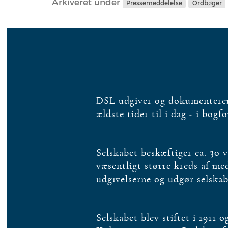
Arkiveret under
Pressemeddelelse
Ordbøger
DSL udgiver og dokumenterer 
ældste tider til i dag - i bogf
Selskabet beskæftiger ca. 30 
væsentligt større kreds af m
udgivelserne og udgør selska
Selskabet blev stiftet i 1911 