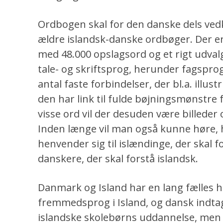
Ordbogen skal for den danske dels ve
ældre islandsk-danske ordbøger. Der e
med 48.000 opslagsord og et rigt udva
tale- og skriftsprog, herunder fagspro
antal faste forbindelser, der bl.a. illus
den har link til fulde bøjningsmønstre 
visse ord vil der desuden være billede
Inden længe vil man også kunne høre,
henvender sig til islændinge, der skal f
danskere, der skal forstå islandsk.
Danmark og Island har en lang fælles hi
fremmedsprog i Island, og dansk indtage
islandske skolebørns uddannelse, me