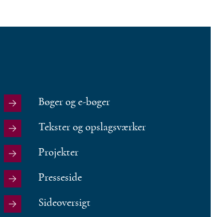
Bøger og e-bøger
Tekster og opslagsværker
Projekter
Presseside
Sideoversigt