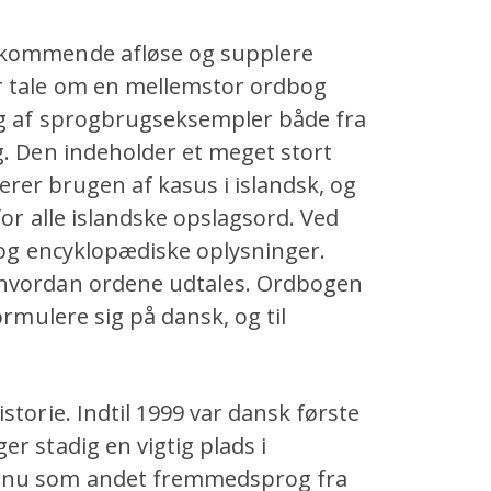
dkommende afløse og supplere
r tale om en mellemstor ordbog
lg af sprogbrugseksempler både fra
g. Den indeholder et meget stort
trerer brugen af kasus i islandsk, og
for alle islandske opslagsord. Ved
r og encyklopædiske oplysninger.
 hvordan ordene udtales. Ordbogen
ormulere sig på dansk, og til
storie. Indtil 1999 var dansk første
r stadig en vigtig plads i
n nu som andet fremmedsprog fra