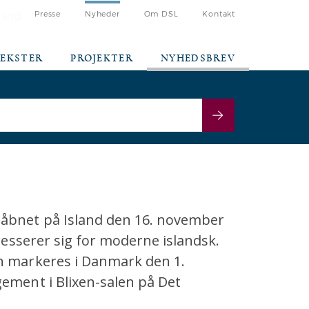
 ind
Presse
Nyheder
Om DSL
Kontakt
TEKSTER
PROJEKTER
NYHEDSBREV
 åbnet på Island den 16. november
eresserer sig for moderne islandsk.
n markeres i Danmark den 1.
gement i Blixen-salen på Det