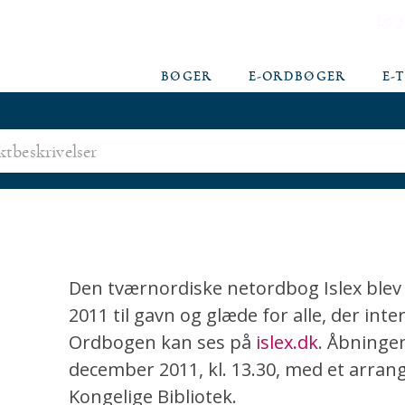
Log
BØGER
E-ORDBØGER
E-
Den tværnordiske netordbog Islex blev
2011 til gavn og glæde for alle, der int
Ordbogen kan ses på
islex.dk
. Åbninge
december 2011, kl. 13.30, med et arran
Kongelige Bibliotek.