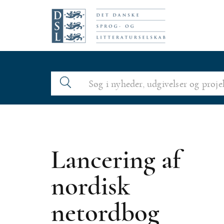
N
a
v
i
g
a
t
i
o
Lancering af
n
nordisk
netordbog