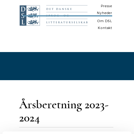
Presse
Nyheder
Om DSL
Kontakt
N
a
v
i
g
a
t
Årsberetning 2023-
i
o
2024
n