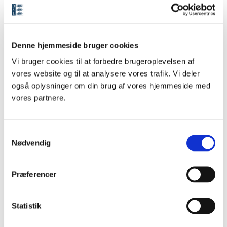
Årsberetning 2024_til web.pdf
—
PDF-dokument, 10.33 MB
Denne hjemmeside bruger cookies
(10836652 bytes)
Vi bruger cookies til at forbedre brugeroplevelsen af
vores website og til at analysere vores trafik. Vi deler
også oplysninger om din brug af vores hjemmeside med
vores partnere.
DSL udgiver og dokumenterer dansk
S
sprog og litteratur fra de ældste tider
Nødvendig
a
til i dag - i bogform og på nettet.
m
Selskabet beskæftiger ca. 30
t
Præferencer
videnskabelige medarbejdere og en
y
væsentligt større kreds af medlemmer,
k
som fører tilsyn med udgivelserne og
k
Statistik
udgør selskabets øverste myndighed.
e
Selskabet blev stiftet i 1911 og modtager