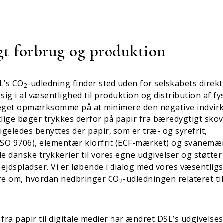
gt forbrug og produktion
L’s CO
-udledning finder sted uden for selskabets direk
2
sig i al væsentlighed til produktion og distribution af fy
meget opmærksomme på at minimere den negative indvir
tlige bøger trykkes derfor på papir fra bæredygtigt sko
 Ligeledes benyttes der papir, som er træ- og syrefrit,
ISO 9706), elementær klorfrit (ECF-mærket) og svanemær
 danske trykkerier til vores egne udgivelser og støtter
ejdspladser. Vi er løbende i dialog med vores væsentligs
re om, hvordan nedbringer CO
-udledningen relateret ti
2
ra papir til digitale medier har ændret DSL’s udgivelses