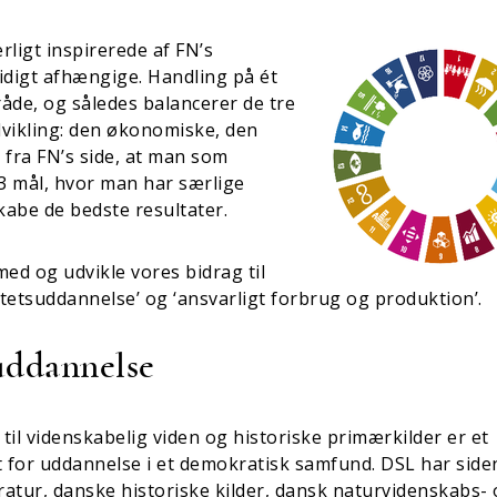
ligt inspirerede af FN’s
idigt afhængige. Handling på ét
åde, og således balancerer de tre
vikling: den økonomiske, den
 fra FN’s side, at man som
3 mål, hvor man har særlige
skabe de bedste resultater.
ed og udvikle vores bidrag til
tetsuddannelse’ og ‘ansvarligt forbrug og produktion’.
uddannelse
til videnskabelig viden og historiske primærkilder er et
 for uddannelse i et demokratisk samfund. DSL har side
eratur, danske historiske kilder, dansk naturvidenskabs-