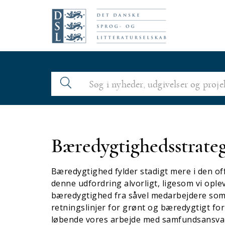
N
a
v
i
g
a
t
i
Bæredygtighedsstrateg
o
n
Bæredygtighed fylder stadigt mere i den o
denne udfordring alvorligt, ligesom vi oplev
bæredygtighed fra såvel medarbejdere som 
retningslinjer for grønt og bæredygtigt for
løbende vores arbejde med samfundsansvar