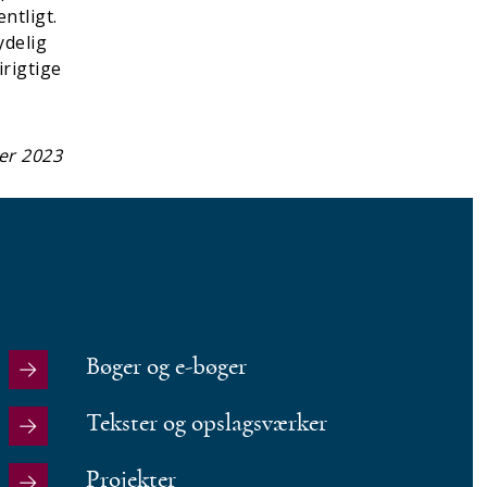
ntligt.
ydelig
irigtige
er 2023
Bøger og e-bøger
Tekster og opslagsværker
Projekter