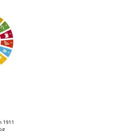
n 1911
 og