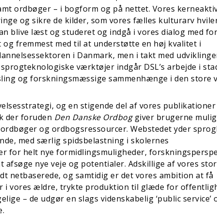
mt ordbøger – i bogform og på nettet. Vores kerneaktiv
inge og sikre de kilder, som vores fælles kulturarv hvile
an blive læst og studeret og indgå i vores dialog med for
t og fremmest med til at understøtte en høj kvalitet i
dannelsessektoren i Danmark, men i takt med udviklinge
g sprogteknologiske værktøjer indgår DSL’s arbejde i sta
eksling og forskningsmæssige sammenhænge i den store 
elsesstrategi, og en stigende del af vores publikationer
dk der foruden
Den Danske Ordbog
giver brugerne muli
ke ordbøger og ordbogsressourcer. Webstedet yder sprog
ende, med særlig spidsbelastning i skolernes
er for helt nye formidlingsmuligheder, forskningsperspe
 afsøge nye veje og potentialer. Adskillige af vores sto
født netbaserede, og samtidig er det vores ambition at få
er i vores ældre, trykte produktion til glæde for offentli
ngelige – de udgør en slags videnskabelig ‘public service’ 
e.