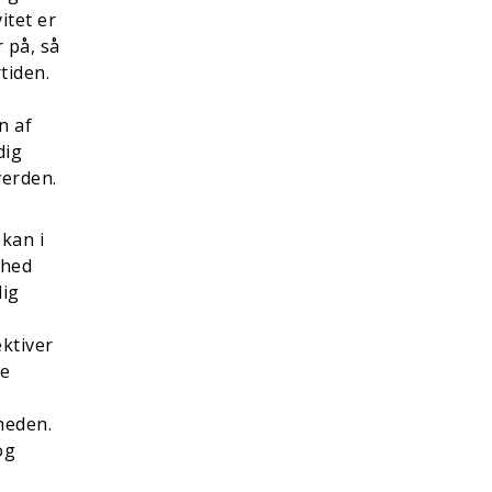
itet er
r på, så
tiden.
n af
dig
verden.
 kan i
ghed
lig
ktiver
re
gheden.
og