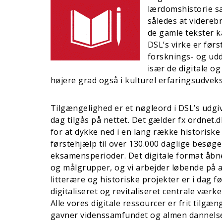
lærdomshistorie sa
således at viderebr
de gamle tekster k
DSL’s virke er førs
forsknings- og ud
især de digitale o
højere grad også i kulturel erfaringsudv
Tilgængelighed er et nøgleord i DSL’s udgiv
dag tilgås på nettet. Det gælder fx ordnet.
for at dykke ned i en lang række historis
førstehjælp til over 130.000 daglige besøg
eksamensperioder. Det digitale format åbn
og målgrupper, og vi arbejder løbende på at
litterære og historiske projekter er i dag 
digitaliseret og revitaliseret centrale værk
Alle vores digitale ressourcer er frit tilgæ
gavner videnssamfundet og almen dannels