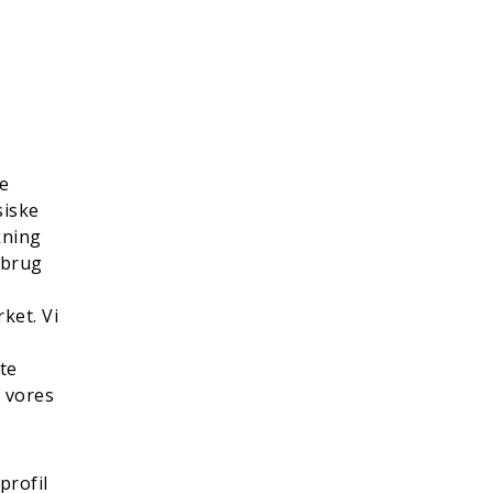
te
siske
kning
vbrug
ket. Vi
te
l vores
profil