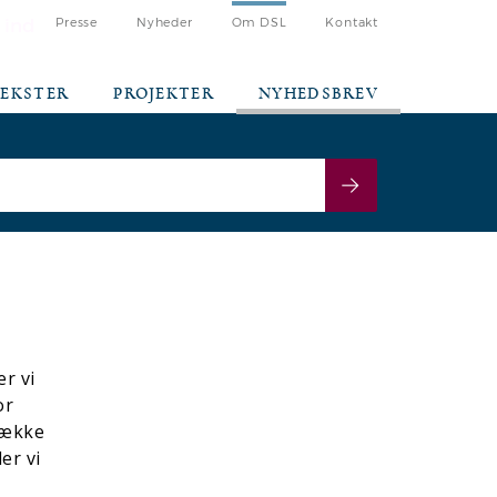
 ind
Presse
Nyheder
Om DSL
Kontakt
TEKSTER
PROJEKTER
NYHEDSBREV
r vi
or
række
er vi