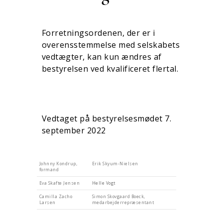
Forretningsordenen, der er i
overensstemmelse med sel­ska­bets
vedtægter, kan kun ændres af
bestyrelsen ved kvalifi­­ce­ret flertal.
Vedtaget på bestyrelsesmødet 7.
september 2022
Johnny Kondrup,
Erik Skyum-Nielsen
formand
Eva Skafte Jensen
Helle Vogt
Camilla Zacho
Simon Skovgaard Boeck,
Larsen
medarbejderrepræsentant