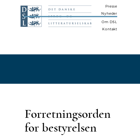
Presse
Nyheder
Om DSL
Kontakt
N
a
v
i
g
a
t
i
Forretningsorden
o
n
for bestyrelsen