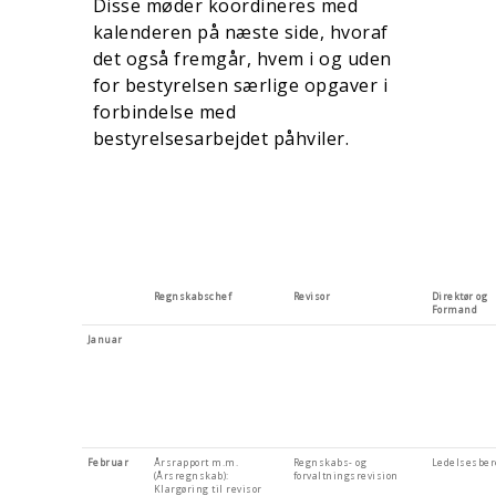
Disse møder koordineres med
kalenderen på næste side, hvoraf
det også fremgår, hvem i og uden
for bestyrelsen særlige opgaver i
forbindelse med
bestyrelsesarbejdet påhviler.
Regnskabschef
Revisor
Direktør og
Formand
Januar
Februar
Årsrapport m.m.
Regnskabs- og
Ledelsesber
(Årsregnskab):
forvaltningsrevision
Klargøring til revisor