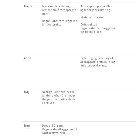
Marts
Møde m. direktør og
Årsrapport, protokollat
revisor om årsrapporten
og ledelseserklæring
m.m.
Møde m. direktør
Regnskabsfremlæggelse
for bestyrelsen
Deltagelse i
regnskabsfremlæggelse
for bestyrelsen
April
Trykning og levering af
årsrapport, protokollat og
ledelseserklæring
Maj
Særlige udsendelser til
fondene efter årsmødet
ifølge udsendelsesliste
i arkivet
Juni
Senest 30. juni:
Regnskabsaflæggelse til
Kulturstyrelsen