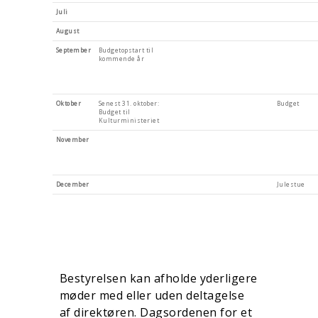
Juli
August
September
Budgetopstart til
kommende år
Oktober
Senest 31. oktober:
Budget
Budget til
Kulturministeriet
November
December
Julestue
Bestyrelsen kan afholde yderligere
møder med eller uden deltagelse
af direktøren. Dagsordenen for et