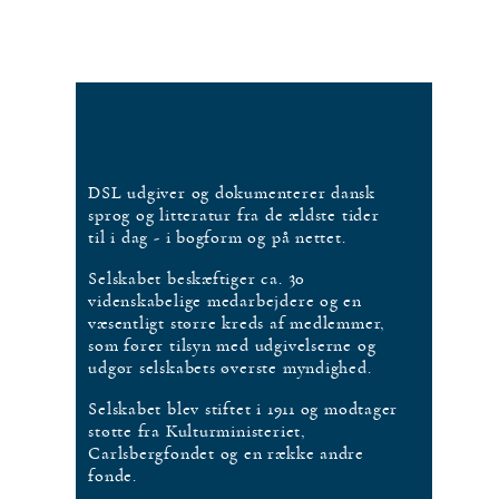
DSL udgiver og dokumenterer dansk
sprog og litteratur fra de ældste tider
til i dag - i bogform og på nettet.
Selskabet beskæftiger ca. 30
videnskabelige medarbejdere og en
væsentligt større kreds af medlemmer,
som fører tilsyn med udgivelserne og
udgør selskabets øverste myndighed.
Selskabet blev stiftet i 1911 og modtager
støtte fra Kulturministeriet,
Carlsbergfondet og en række andre
fonde.