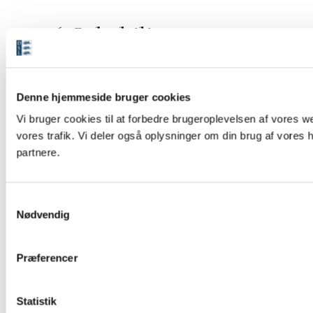
6. Inhabilitet
Bestyrelsen træffer beslutning
Denne hjemmeside bruger cookies
om, hvorvidt en mødedeltager er
Vi bruger cookies til at forbedre brugeroplevelsen af vores we
inhabil ved behandlingen af sager,
vores trafik. Vi deler også oplysninger om din brug af vore
der vedrører vedkom­mendes
partnere.
personlige interesse.
S
7. Revision
Nødvendig
a
m
t
Præferencer
Bestyrelsen og direktøren påser,
y
at der foretages revision af
k
selskabets regnskaber og
k
Statistik
forvaltning én gang årligt, og at