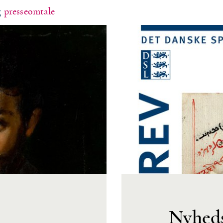
g
presseomtale
Nyheds