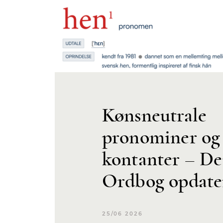
Kønsneutrale
pronominer og
kontanter – D
Ordbog opdate
25/06 2026