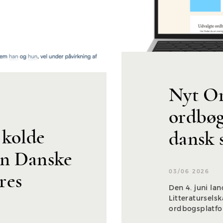
Nyt Or
ordbøg
 kolde
dansk 
en Danske
03/06 2026
res
Den 4. juni la
Litteratursels
ordbogsplatfo