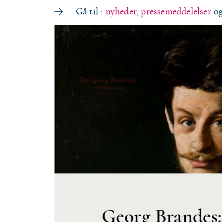
Gå til :
nyheder
,
pressemeddelelser
o
Georg Brandes: