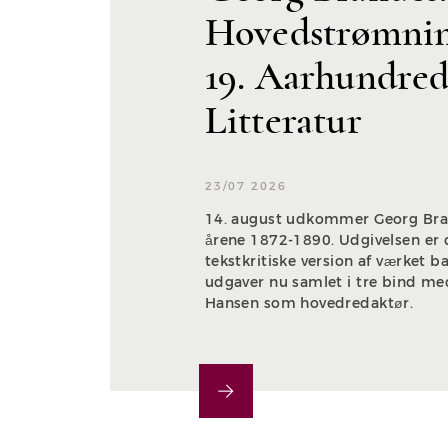
Hovedstrømning
19. Aarhundred
Litteratur
23/07 2026
14. august udkommer Georg Bra
årene 1872-1890. Udgivelsen er 
tekstkritiske version af værket b
udgaver nu samlet i tre bind med
Hansen som hovedredaktør.