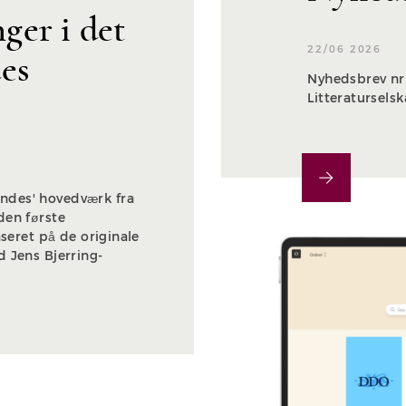
er i det
22/06 2026
es
Nyhedsbrev nr.
Litteratursels
ndes' hovedværk fra
den første
aseret på de originale
 Jens Bjerring-