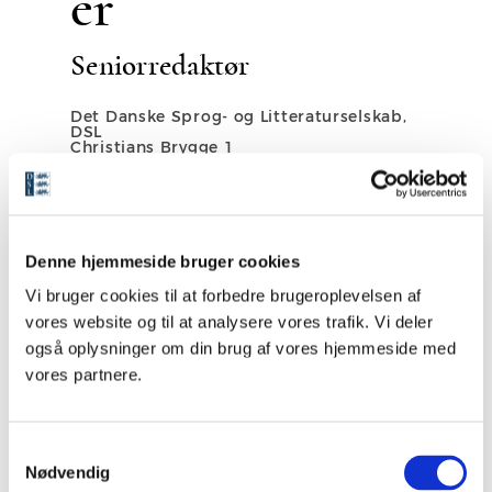
er
Seniorredaktør
Det Danske Sprog- og Litteraturselskab,
DSL
Christians Brygge 1
DK-1219 København K
Tlf. +45 33 13 06 60 (DSL)
Direkte tlf. +45 21 404 049
E-mail:
js@dsl.dk
Denne hjemmeside bruger cookies
Vi bruger cookies til at forbedre brugeroplevelsen af
vores website og til at analysere vores trafik. Vi deler
også oplysninger om din brug af vores hjemmeside med
Se medarbejdere
vores partnere.
S
Nødvendig
a