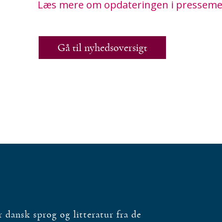
Læs mere om opdateringen i presseme
Gå til nyhedsoversigt
dansk sprog og litteratur fra de