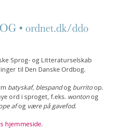
nske Sprog- og Litteraturselskab
ninger til Den Danske Ordbog.
som
batyskaf
,
blespand
og
burrito
op.
e ord i sproget, f.eks.
wonton
og
ppe af
og
være på gavefod
.
gs hjemmeside
.