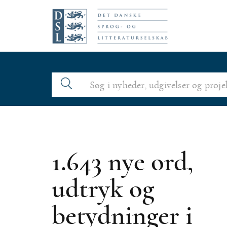
N
a
v
i
g
a
t
i
o
1.643 nye ord,
n
udtryk og
betydninger i