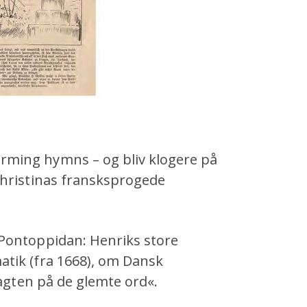
ming hymns – og bliv klogere på
Christinas fransksprogede
Pontoppidan: Henriks store
tik (fra 1668), om Dansk
Jagten på de glemte ord«.