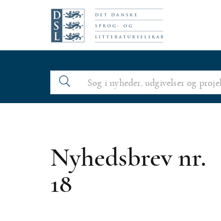
N
a
v
i
g
a
t
i
o
Nyhedsbrev nr.
n
18