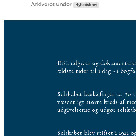
Arkiveret under
Nyhedsbrev
DSL udgiver og dokumenterer 
ældste tider til i dag - i bogf
Selskabet beskæftiger ca. 30 
væsentligt større kreds af m
udgivelserne og udgør selska
Selskabet blev stiftet i 1911 