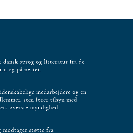
dansk sprog og litteratur fra de
orm og på nettet.
videnskabelige medarbejdere og en
edlemmer, som fører tilsyn med
bets øverste myndighed.
og modtager støtte fra