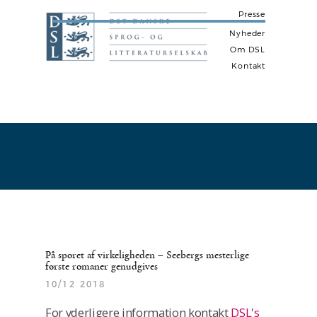
Presse
Nyheder
Om DSL
Kontakt
N
a
v
i
g
a
t
i
På sporet af virkeligheden – Seebergs mesterlige
o
første romaner genudgives
n
10/12 2018
For yderligere information kontakt
DSL's