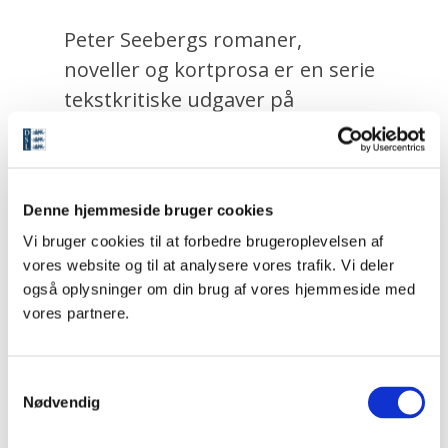
Peter Seebergs romaner,
noveller og kortprosa er en serie
tekstkritiske udgaver på
planmæssigt 11 bind udgivet i et
samarbejde mellem Det Danske
Sprog- og Litteraturselskab og
Denne hjemmeside bruger cookies
Gyldendal. Serien bringer
Vi bruger cookies til at forbedre brugeroplevelsen af
forfatterens værker nyetableret
vores website og til at analysere vores trafik. Vi deler
på baggrund af førsteudgaverne
også oplysninger om din brug af vores hjemmeside med
og med indførende noter samt
vores partnere.
introducerende efterskrifter
skrevet af nogle af landets
S
fremmeste kendere af
Nødvendig
a
forfatterskabet.
m