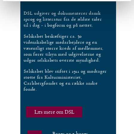
DSL udgiver og dokumenterer dansk
sprog og litteratur fra de ældste tider
til i dag - i bogform og på nettet.
Selskabet beskæftiger ca. 30
videnskabelige medarbejdere og en
væsentligt større kreds af medlemmer,
som fører tilsyn med udgivelserne og
udgør selskabets øverste myndighed.
Selskabet blev stiftet i 1911 og modtager
støtte fra Kulturministeriet,
Carlsbergfondet og en række andre
fonde.
Læs mere om DSL
Bøger og e-bøger