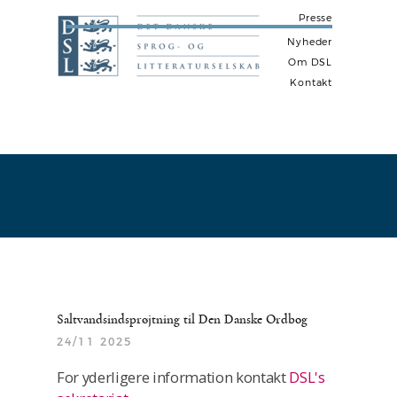
Presse
Nyheder
Om DSL
Kontakt
N
a
v
i
g
a
t
i
Saltvandsindsprøjtning til Den Danske Ordbog
o
24/11 2025
n
For yderligere information kontakt
DSL's