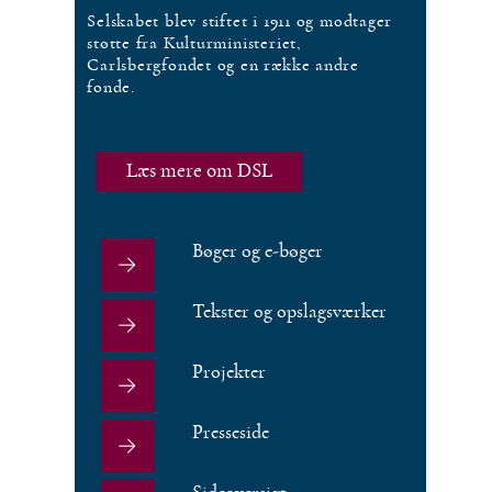
Selskabet blev stiftet i 1911 og modtager
støtte fra Kulturministeriet,
Carlsbergfondet og en række andre
fonde.
Læs mere om DSL
Bøger og e-bøger
Tekster og opslagsværker
Projekter
Presseside