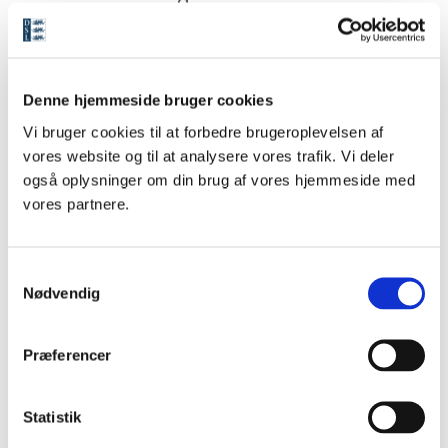
Ordbog med denne
saltvandsindsprøjtning kan
opretholde fundamentet for
Denne hjemmeside bruger cookies
ordbogen og dermed får
Vi bruger cookies til at forbedre brugeroplevelsen af
mulighed for at fortsætte
vores website og til at analysere vores trafik. Vi deler
arbejdet.
også oplysninger om din brug af vores hjemmeside med
vores partnere.
Den Danske Ordbog
redigeres
af
Det Danske Sprog- og
S
Nødvendig
Litteraturselskab
og er
a
tilgængelig for alle på
m
ordnet.dk/ddo
og
sproget.dk
.
t
Præferencer
y
k
k
Statistik
Gå til nyhedsoversigt
e