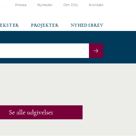
Presse
Nyheder
Om DSL
Kontakt
 ind
TEKSTER
PROJEKTER
NYHEDSBREV
Se alle udgivelser