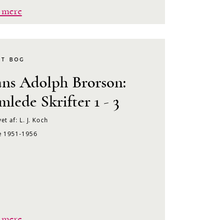
 mere
KT BOG
ns Adolph Brorson:
mlede Skrifter 1 - 3
et af: L. J. Koch
e 1951-1956
 mere