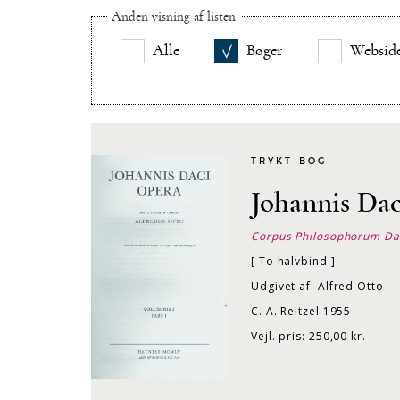
Anden visning af listen
Alle
Bøger
Websid
TRYKT BOG
Johannis Da
Corpus Philosophorum Da
[ To halvbind ]
Udgivet af: Alfred Otto
C. A. Reitzel 1955
Vejl. pris: 250,00 kr.