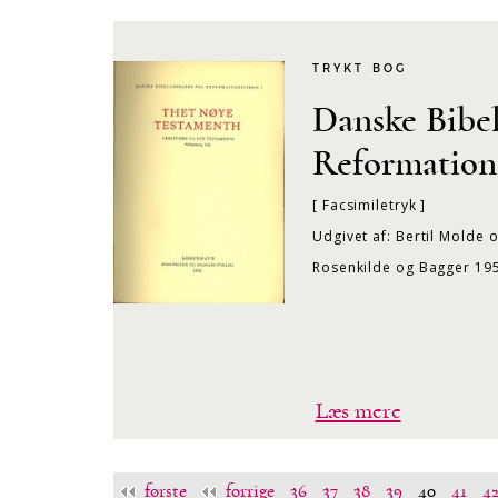
TRYKT BOG
Danske Bibel
Reformations
[ Facsimiletryk ]
Udgivet af: Bertil Molde 
Rosenkilde og Bagger 19
Læs mere
første
forrige
36
37
38
39
40
41
4