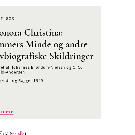
KT BOG
onora Christina:
mmers Minde og andre
lvbiografiske Skildringer
et af: Johannes Brøndum-Nielsen og C. O.
ild-Andersen
nkilde og Bagger 1949
 mere
f 46)
(
vis alle
)