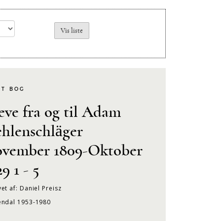
KT BOG
eve fra og til Adam
hlenschläger
vember 1809-Oktober
9 1 - 5
et af: Daniel Preisz
endal 1953-1980