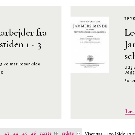
TRY
arbejder fra
Le
tiden 1 - 3
Ja
se
og Volmer Rosenkilde
Udgiv
Bøgg
50
Rose
Læs
2
43
44
45
46
næste
sidste
Viser 391 - 400
(Side 40 a