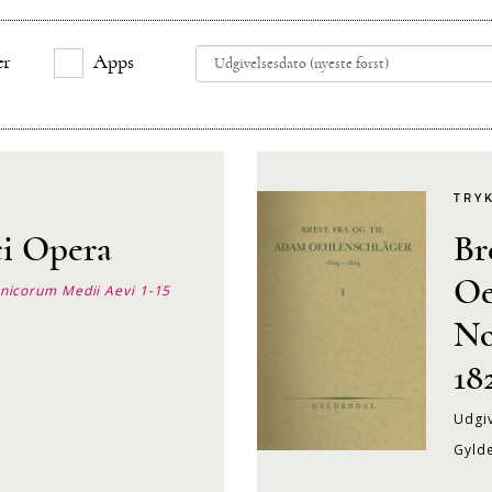
er
Apps
TRY
ci Opera
Br
Oe
nicorum Medii Aevi 1-15
No
182
Udgiv
Gyld