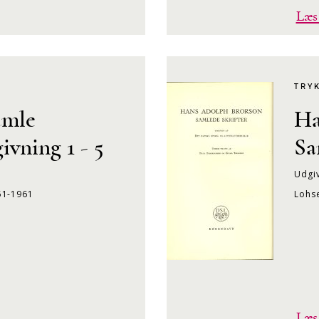
Læs
TRY
amle
Ha
ivning 1 - 5
Sa
Udgiv
51-1961
Lohs
Læs