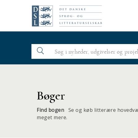
N
a
v
i
g
a
t
i
o
Bøger
n
Find bogen
Se og køb litterære hovedvær
meget mere.