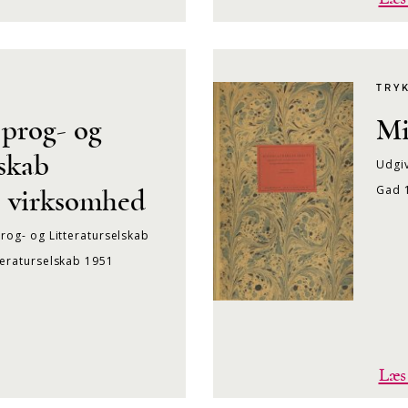
TRY
Sprog- og
Mi
lskab
Udgiv
Gad 
s virksomhed
rog- og Litteraturselskab
teraturselskab 1951
Læs