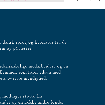
dansk sprog og litteratur fra de
orm og på nettet.
videnskabelige medarbejdere og en
edlemmer, som fører tilsyn med
bets øverste myndighed.
og modtager støtte fra
fondet og en række andre fonde.