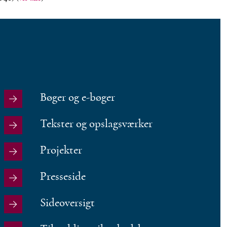
Bøger og e-bøger
Tekster og opslagsværker
Projekter
Presseside
Sideoversigt