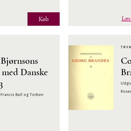
Læs
Køb
TRY
 Bjørnsons
Co
g med Danske
Br
3
Udgiv
Rose
 Francis Bull og Torben