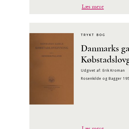
Læs mere
TRYKT BOG
Danmarks g
Købstadslovg
Udgivet af: Erik Kroman
Rosenkilde og Bagger 19
Læs mere