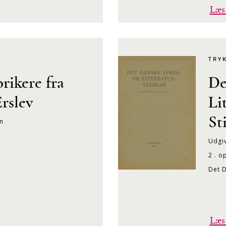
Læs
TRY
rikere fra
De
Erslev
Li
St
en
Udgiv
2 . o
Det D
Læs