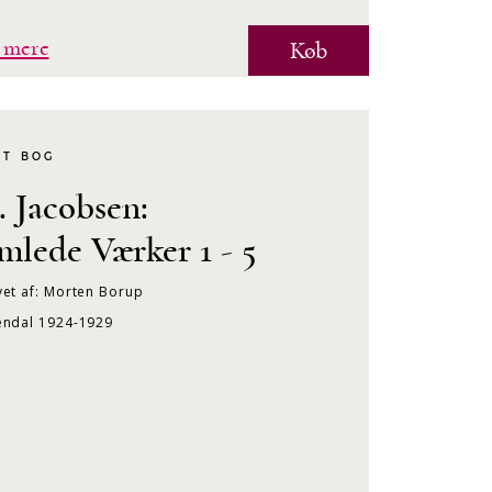
 mere
Køb
KT BOG
P. Jacobsen:
mlede Værker 1 - 5
et af: Morten Borup
endal 1924-1929