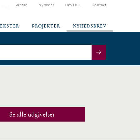
Presse
Nyheder
Om DSL
Kontakt
 ind
TEKSTER
PROJEKTER
NYHEDSBREV
Se alle udgivelser