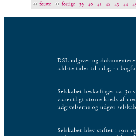
første
forrige
39
40
41
42
43
44
4
DSL udgiver og dokumenterer 
ældste tider til i dag - i bogf
Selskabet beskæftiger ca. 30 
væsentligt større kreds af m
udgivelserne og udgør selska
Selskabet blev stiftet i 1911 