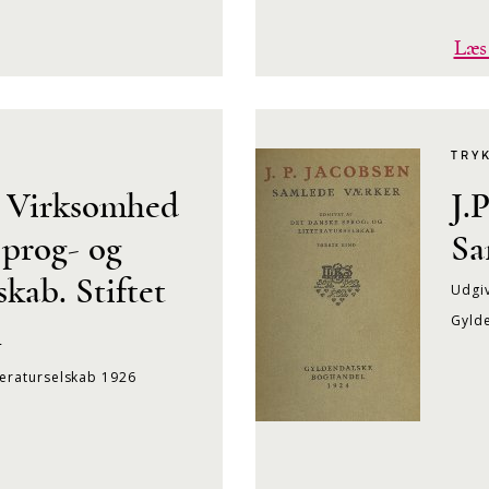
Læs
TRY
 Virksomhed
J.
Sprog- og
Sa
skab. Stiftet
Udgiv
Gyld
1
teraturselskab 1926