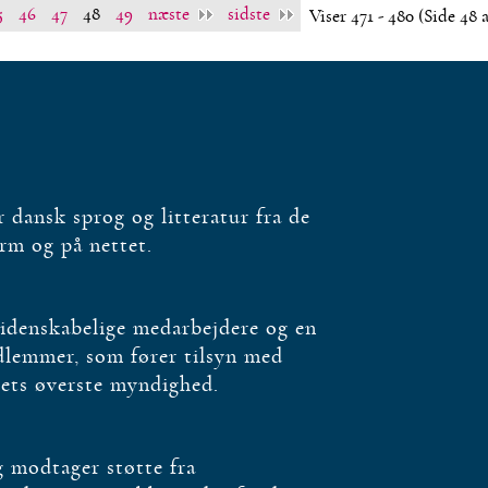
5
46
47
48
49
næste
sidste
Viser 471 - 480
(Side 48 
dansk sprog og litteratur fra de
orm og på nettet.
videnskabelige medarbejdere og en
edlemmer, som fører tilsyn med
bets øverste myndighed.
og modtager støtte fra