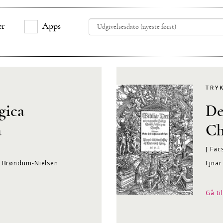
er
Apps
TRY
gica
De
a
Ch
[ Fac
s Brøndum-Nielsen
Ejna
Gå ti