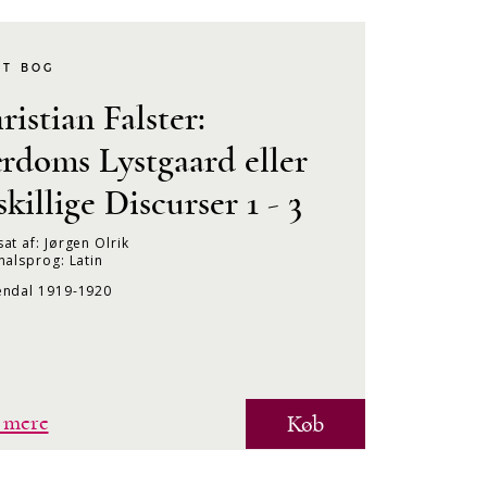
KT BOG
ristian Falster:
rdoms Lystgaard eller
skillige Discurser 1 - 3
at af: Jørgen Olrik
nalsprog: Latin
endal 1919-1920
 mere
Køb