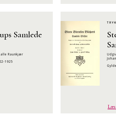
TRY
rups Samlede
St
Sa
Palle Raunkjær
Udgiv
Johan
922-1925
Gyld
Læs