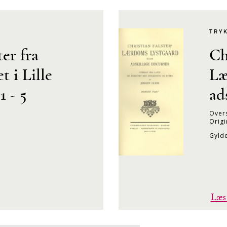
TRY
er fra
Ch
 i Lille
Læ
 - 5
ad
Overs
Origi
Gyld
Læs