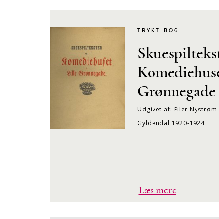
TRYKT BOG
Skuespiltekst
Komediehuset
Grønnegade 1
Udgivet af: Eiler Nystrøm
Gyldendal 1920-1924
Læs mere