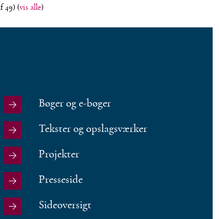
af 49)
(
vis alle
)
Bøger og e-bøger
Tekster og opslagsværker
Projekter
Presseside
Sideoversigt