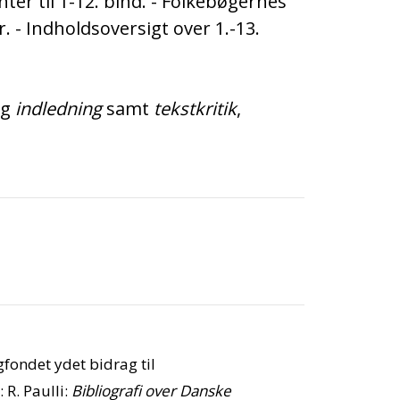
ter til 1-12. bind. - Folke­bøgernes
r. - Indholdsoversigt over 1.-13.
ig
indledning
samt
tekstkritik
,
gfondet ydet bidrag til
: R. Paulli:
Bibliografi over Danske