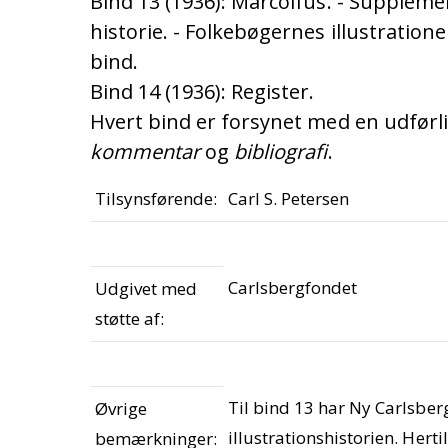
Bind 13 (1936): Marcolfus. - Supplemen
historie. - Folkebøgernes illustratione
bind.
Bind 14 (1936): Register.
Hvert bind er forsynet med en udførl
kommentar
og
bibliografi
.
Tilsynsførende:
Carl S. Petersen
Carlsbergfondet
Udgivet med
støtte af:
Til bind 13 har Ny Carlsber
Øvrige
illustrationshistorien. Hertil
bemærkninger: