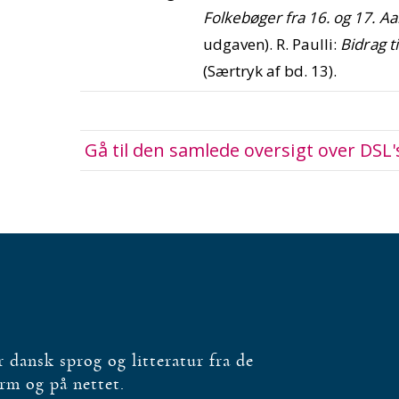
Folkebøger fra 16. og 17. 
udgaven). R. Paulli:
Bidrag t
(Særtryk af bd. 13).
Gå til den samlede oversigt over DSL'
dansk sprog og litteratur fra de
orm og på nettet.