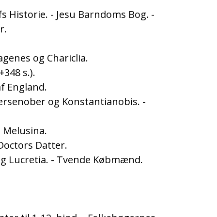
fs Historie. - Jesu Barndoms Bog. -
r.
agenes og Chariclia.
+348 s.).
af England.
 Persenober og Konstantianobis. -
- Melusina.
 Doctors Datter.
 og Lucretia. - Tvende Købmænd.