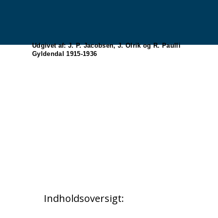
Udgivet af: J. P. Jacobsen, J. Olrik og R. Paulli
Gyldendal 1915-1936
Indholdsoversigt: