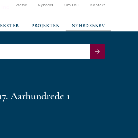
Presse
Nyheder
Om DSL
Kontakt
 ind
TEKSTER
PROJEKTER
NYHEDSBREV
 17. Aarhundrede 1