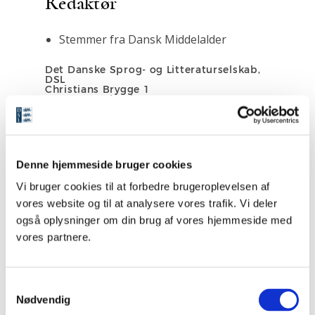
Redaktør
Stemmer fra Dansk Middelalder
Det Danske Sprog- og Litteraturselskab,
DSL
Christians Brygge 1
DK-1219 København K
Tlf. +45 33 13 06 60 (DSL)
Direkte tlf. +45 33 130 660
E-mail:
chvb@dsl.dk
Denne hjemmeside bruger cookies
Vi bruger cookies til at forbedre brugeroplevelsen af
vores website og til at analysere vores trafik. Vi deler
også oplysninger om din brug af vores hjemmeside med
Se medarbejdere
vores partnere.
S
Nødvendig
a