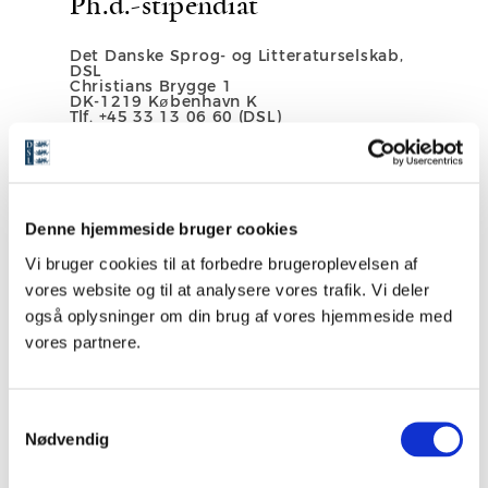
Ph.d.-stipendiat
Det Danske Sprog- og Litteraturselskab,
DSL
Christians Brygge 1
DK-1219 København K
Tlf. +45 33 13 06 60 (DSL)
Direkte tlf. +45 33 130 660
E-mail:
jh@dsl.dk
Denne hjemmeside bruger cookies
Vi bruger cookies til at forbedre brugeroplevelsen af
vores website og til at analysere vores trafik. Vi deler
Se medarbejdere
også oplysninger om din brug af vores hjemmeside med
vores partnere.
S
Nødvendig
a
m