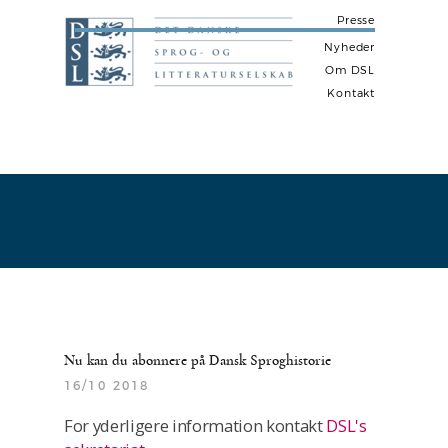
Presse
Nyheder
Om DSL
Kontakt
N
a
v
i
g
a
t
i
Nu kan du abonnere på Dansk Sproghistorie
o
16/10 2018
n
For yderligere information kontakt
DSL's