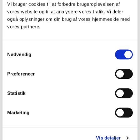
Vi bruger cookies til at forbedre brugeroplevelsen af
ord for ord
, udkom juni 2018.
vores website og til at analysere vores trafik. Vi deler
også oplysninger om din brug af vores hjemmeside med
Tegn
abonnement på Dansk
vores partnere.
Sproghistorie
S
Nødvendig
a
Gå til nyhedsoversigt
m
t
Præferencer
y
k
k
Statistik
e
Arkiveret under
Dansk Sproghistorie
v
Marketing
a
l
g
Vis detaljer