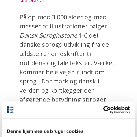
sekretariat
På op mod 3.000 sider og med
masser af illustrationer følger
Dansk Sproghistorie
1-6 det
danske sprogs udvikling fra de
ældste runeindskrifter til
nutidens digitale tekster. Værket
kommer hele vejen rundt om
sprog i Danmark og dansk i
verden og kortlægger den
afgørende betydning sproget
har for kultur og identitet.
Bind 1,
Dansk tager form,
udkom
Denne hjemmeside bruger cookies
i november 2016. B
ind 2,
Ord for