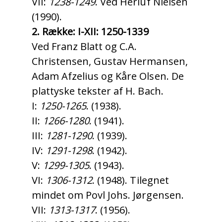
VII:
1238-1249
. Ved Herluf Nielsen
(1990).
2. Række: I-XII: 1250-1339
Ved Franz Blatt og C.A.
Christensen, Gustav Hermansen,
Adam Afzelius og Kåre Olsen. De
plattyske tekster af H. Bach.
I:
1250-1265
. (1938).
II:
1266-1280
. (1941).
III:
1281-1290
. (1939).
IV:
1291-1298
. (1942).
V:
1299-1305
. (1943).
VI:
1306-1312
. (1948). Tilegnet
mindet om Povl Johs. Jørgensen.
VII:
1313-1317
. (1956).