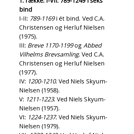
1. række: I-VII: 789-1249 i seks
bind
I-II:
789-1169
i ét bind. Ved C.A.
Christensen og Herluf Nielsen
(1975).
III:
Breve 1170-1199
og
Abbed
Vilhelms Brevsamling
. Ved C.A.
Christensen og Herluf Nielsen
(1977).
IV:
1200-1210
. Ved Niels Skyum-
Nielsen (1958).
V:
1211-1223
. Ved Niels Skyum-
Nielsen (1957).
VI:
1224-1237
. Ved Niels Skyum-
Nielsen (1979).