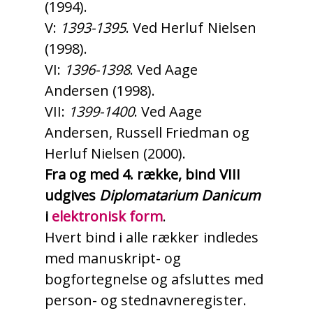
(1994).
V:
1393-1395
. Ved Herluf Nielsen
(1998).
VI:
1396-1398
. Ved Aage
Andersen (1998).
VII:
1399-1400
. Ved Aage
Andersen, Russell Friedman og
Herluf Nielsen (2000).
Fra og med 4. række, bind VIII
udgives
Diplomatarium Danicum
i
elektronisk form
.
Hvert bind i alle rækker indledes
med manuskript- og
bogfortegnelse og afsluttes med
person- og stednavneregister.