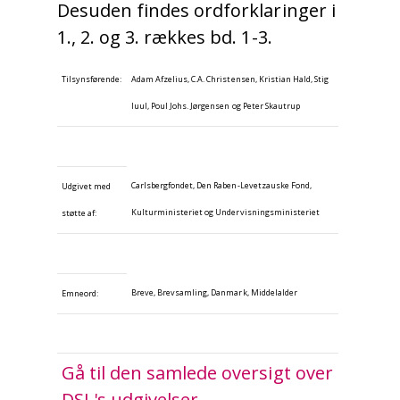
Desuden findes ordforklaringer i
1., 2. og 3. rækkes bd. 1-3.
Tilsynsførende:
Adam Afzelius, C.A. Christensen, Kristian Hald, Stig
Iuul, Poul Johs. Jørgensen og Peter Skautrup
Carlsbergfondet, Den Raben-Levetzauske Fond,
Udgivet med
Kulturministeriet og Undervisningsministeriet
støtte af:
Breve, Brevsamling, Danmark, Middelalder
Emneord:
Gå til den samlede oversigt over
DSL's udgivelser.