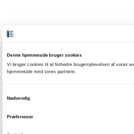
Denne hjemmeside bruger cookies
Vi bruger cookies til at forbedre brugeroplevelsen af vores we
hjemmeside med vores partnere.
S
Nødvendig
a
m
t
Præferencer
y
k