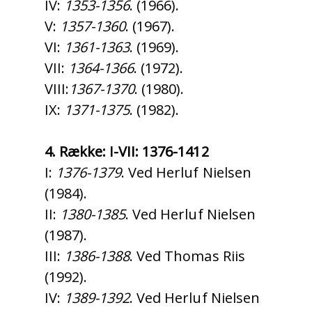
IV:
1353-1356
. (1966).
V:
1357-1360
. (1967).
VI:
1361-1363
. (1969).
VII:
1364-1366
. (1972).
VIII:
1367-1370
. (1980).
IX:
1371-1375
. (1982).
4. Række: I-VII: 1376-1412
I:
1376-1379
. Ved Herluf Nielsen
(1984).
II:
1380-1385
. Ved Herluf Nielsen
(1987).
III:
1386-1388
. Ved Thomas Riis
(1992).
IV:
1389-1392
. Ved Herluf Nielsen