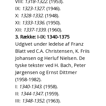
VIII:
1318-1322
. (1953).
IX:
1323-1327
. (1946).
X:
1328-1332
. (1948).
XI:
1333-1336
. (1950).
XII:
1337-1339
. (1960).
3. Række: I-IX: 1340-1375
Udgivet under ledelse af Franz
Blatt ved C.A. Christensen, K. Friis
Johansen og Herluf Nielsen. De
tyske tekster ved H. Bach, Peter
Jørgensen og Ernst Dittmer
(1958-1982).
I:
1340-1343
. (1958).
II:
1344-1347
. (1959).
III:
1348-1352
. (1963).