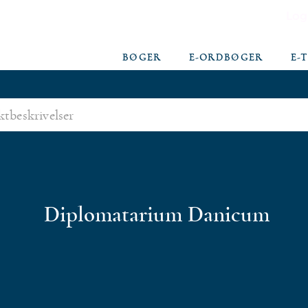
Log
BØGER
E-ORDBØGER
E-
Diplomatarium Danicum