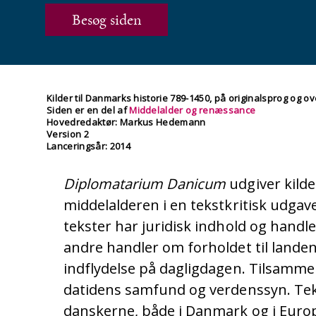
Besøg siden
Kilder til Danmarks historie 789-1450, på originalsprog og ove
Siden er en del af
Middelalder og renæssance
Hovedredaktør: Markus Hedemann
Version 2
Lanceringsår: 2014
Diplomatarium Danicum
udgiver kilde
middelalderen i en tekstkritisk udgave
tekster har juridisk indhold og handl
andre handler om forholdet til lande
indflydelse på dagligdagen. Tilsammen 
datidens samfund og verdenssyn. Tek
danskerne, både i Danmark og i Europa