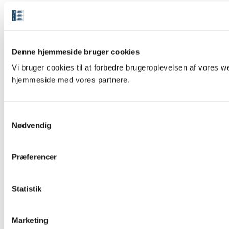
Denne hjemmeside bruger cookies
Vi bruger cookies til at forbedre brugeroplevelsen af vores we
hjemmeside med vores partnere.
S
Nødvendig
a
m
t
Præferencer
y
k
k
Statistik
e
v
Marketing
a