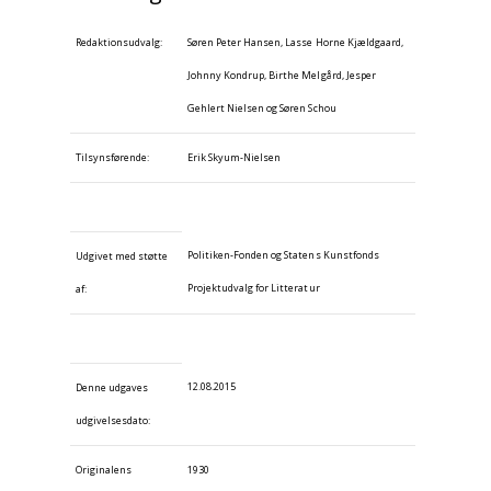
Redaktionsudvalg:
Søren Peter Hansen, Lasse Horne Kjældgaard,
Johnny Kondrup, Birthe Melgård, Jesper
Gehlert Nielsen og Søren Schou
Tilsynsførende:
Erik Skyum-Nielsen
Politiken-Fonden og Statens Kunstfonds
Udgivet med støtte
Projektudvalg for Litteratur
af:
12.08.2015
Denne udgaves
udgivelsesdato:
Originalens
1930