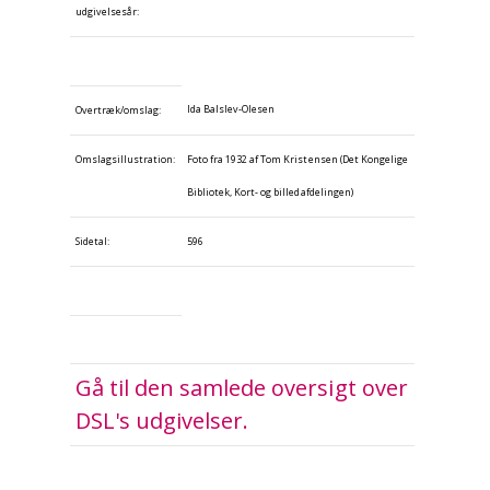
udgivelsesår:
Ida Balslev-Olesen
Overtræk/omslag:
Omslagsillustration:
Foto fra 1932 af Tom Kristensen (Det Kongelige
Bibliotek, Kort- og billedafdelingen)
Sidetal:
596
Gå til den samlede oversigt over
DSL's udgivelser.