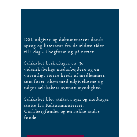
DSL udgiver og dokumenterer dansk
sprog og litteratur fra de ældste tider
til i dag - i bogform og på nettet.
Selskabet beskæftiger ca. 30
videnskabelige medarbejdere og en
væsentligt større kreds af medlemmer,
som fører tilsyn med udgivelserne og
udgør selskabets øverste myndighed.
Selskabet blev stiftet i 1911 og modtager
støtte fra Kulturministeriet,
Carlsbergfondet og en række andre
fonde.