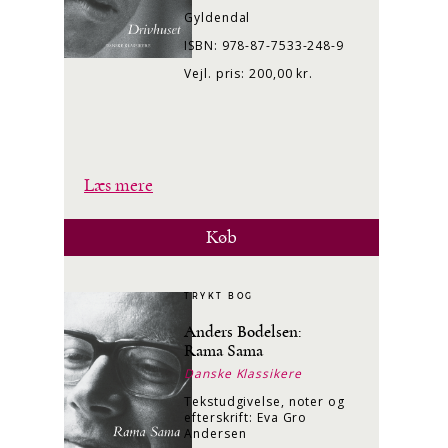
Gyldendal
ISBN: 978-87-7533-248-9
Vejl. pris: 200,00 kr.
Læs mere
Køb
TRYKT BOG
Anders Bodelsen:
Rama Sama
Danske Klassikere
Tekstudgivelse, noter og
efterskrift: Eva Gro
Andersen