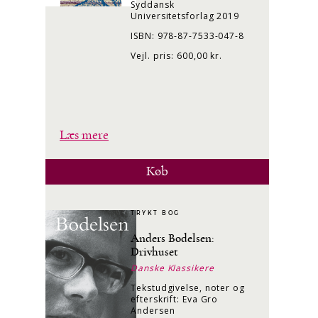
Syddansk
Universitetsforlag 2019
ISBN: 978-87-7533-047-8
Vejl. pris: 600,00 kr.
Læs mere
Køb
TRYKT BOG
Anders Bodelsen:
Drivhuset
Danske Klassikere
Tekstudgivelse, noter og
efterskrift: Eva Gro
Andersen