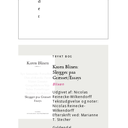
d
e
r
TRYKT BOG
Karen Blixen:
Skygger paa
Græsset/Essays
Blixen
Udgivet af: Nicolas
Reinecke-Wilkendorff
Tekstudgivelse og noter:
Nicolas Reinecke-
Wilkendorff
Efterskrift ved: Marianne
T. Stecher
Gyldendal