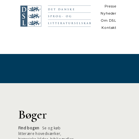
Presse
Nyheder
Om DSL
Kontakt
N
a
v
i
g
a
t
i
Bøger
o
n
Find bogen
Se og køb
litterære hovedværker,