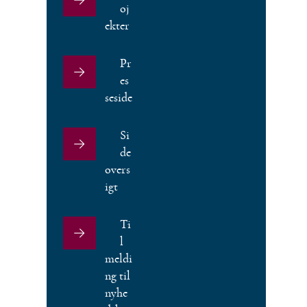
oj
ekter
Pr
es
seside
Si
de
overs
igt
Ti
l
meldi
ng til
nyhe