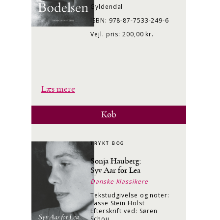
Gyldendal
ISBN: 978-87-7533-249-6
Vejl. pris: 200,00 kr.
Læs mere
Køb
TRYKT BOG
Sonja Hauberg:
Syv Aar for Lea
Danske Klassikere
Tekstudgivelse og noter:
Lasse Stein Holst
Efterskrift ved: Søren
Schou