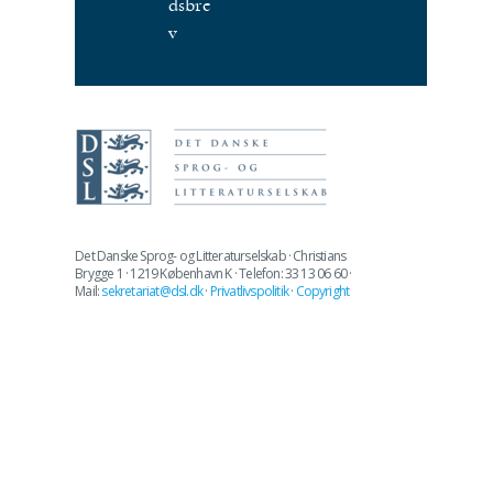
dsbre
v
Det Danske Sprog- og Litteraturselskab · Christians
Brygge 1 · 1219 København K · Telefon: 33 13 06 60 ·
Mail:
sekretariat@dsl.dk
·
Privatlivspolitik
·
Copyright