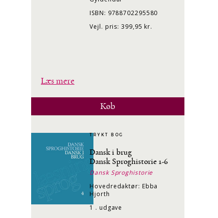
ISBN: 9788702295580
Vejl. pris: 399,95 kr.
Læs mere
Køb
TRYKT BOG
Dansk i brug
Dansk Sproghistorie 1-6
Dansk Sproghistorie
Hovedredaktør: Ebba
Hjorth
1 . udgave