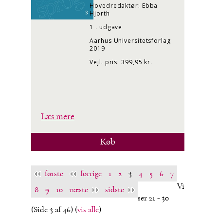
Hovedredaktør: Ebba
Hjorth
1 . udgave
Aarhus Universitetsforlag
2019
Vejl. pris: 399,95 kr.
Læs mere
Køb
første
forrige
1
2
3
4
5
6
7
Vi
8
9
10
næste
sidste
ser 21 - 30
(Side 3 af 46)
(
vis alle
)