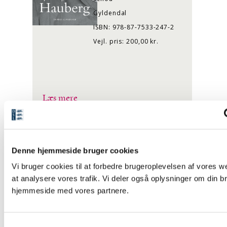
Gyldendal
ISBN: 978-87-7533-247-2
Vejl. pris: 200,00 kr.
Læs mere
Køb
Denne hjemmeside bruger cookies
TRYKT BOG
Vi bruger cookies til at forbedre brugeroplevelsen af vores we
Peter Seeberg:
at analysere vores trafik. Vi deler også oplysninger om din b
Øvrige noveller og
hjemmeside med vores partnere.
kortprosa
Peter Seebergs romaner,
noveller og kortprosa
Udgivet af: Jeppe
S