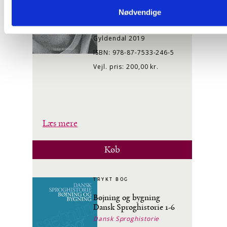
Tekstudgivelse, noter og
Nødvendige
efterskrift: Johan de
Mylius
Gyldendal 2019
ISBN: 978-87-7533-246-5
Vejl. pris: 200,00 kr.
Læs mere
Køb
TRYKT BOG
Bøjning og bygning
Dansk Sproghistorie 1-6
Dansk Sproghistorie