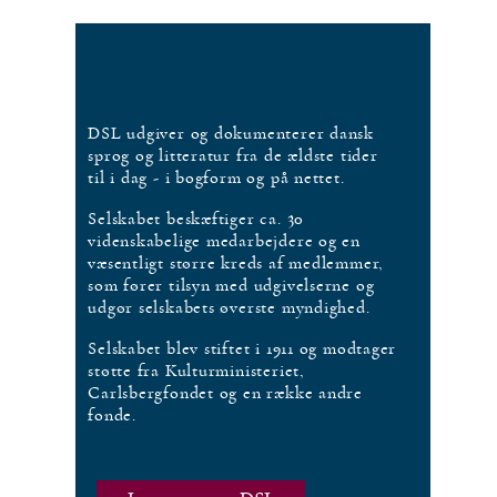
DSL udgiver og dokumenterer dansk
sprog og litteratur fra de ældste tider
til i dag - i bogform og på nettet.
Selskabet beskæftiger ca. 30
videnskabelige medarbejdere og en
væsentligt større kreds af medlemmer,
som fører tilsyn med udgivelserne og
udgør selskabets øverste myndighed.
Selskabet blev stiftet i 1911 og modtager
støtte fra Kulturministeriet,
Carlsbergfondet og en række andre
fonde.