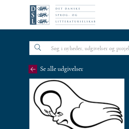
N
a
v
i
g
a
Se alle udgivelser
t
i
o
n