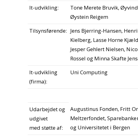
It-udvikling:
Tone Merete Bruvik, Øyvind
Øystein Reigem
Tilsynsførende:
Jens Bjerring-Hansen, Henri
Kielberg, Lasse Horne Kjæ
Jesper Gehlert Nielsen, Nic
Rossel og Minna Skafte Jen
It-udvikling
Uni Computing
(firma):
Augustinus Fonden, Fritt Or
Udarbejdet og
Meltzerfondet, Sparebanken
udgivet
og Universitetet i Bergen
med støtte af: