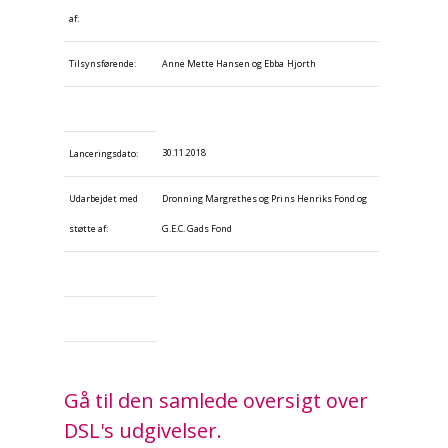
af:
Tilsynsførende:
Anne Mette Hansen og Ebba Hjorth
30.11.2018
Lanceringsdato:
Udarbejdet med
Dronning Margrethes og Prins Henriks Fond og
støtte af:
G.E.C. Gads Fond
Gå til den samlede oversigt over
DSL's udgivelser.