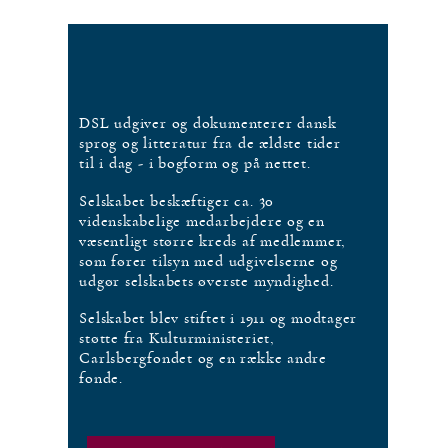
DSL udgiver og dokumenterer dansk
sprog og litteratur fra de ældste tider
til i dag - i bogform og på nettet.
Selskabet beskæftiger ca. 30
videnskabelige medarbejdere og en
væsentligt større kreds af medlemmer,
som fører tilsyn med udgivelserne og
udgør selskabets øverste myndighed.
Selskabet blev stiftet i 1911 og modtager
støtte fra Kulturministeriet,
Carlsbergfondet og en række andre
fonde.