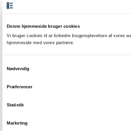
Denne hjemmeside bruger cookies
Vi bruger cookies til at forbedre brugeroplevelsen af vores we
hjemmeside med vores partnere.
S
Nødvendig
a
m
t
Præferencer
y
k
k
Statistik
e
v
Marketing
a