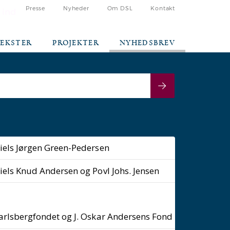
Presse
Nyheder
Om DSL
Kontakt
 ind
TEKSTER
PROJEKTER
NYHEDSBREV
iels Jørgen Green-Pedersen
iels Knud Andersen og Povl Johs. Jensen
r
arlsbergfondet og J. Oskar Andersens Fond