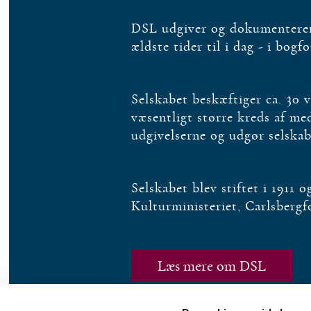
DSL udgiver og dokumenterer 
ældste tider til i dag - i bogf
Selskabet beskæftiger ca. 30 
væsentligt større kreds af m
udgivelserne og udgør selska
Selskabet blev stiftet i 1911 
Kulturministeriet, Carlsberg
Læs mere om DSL