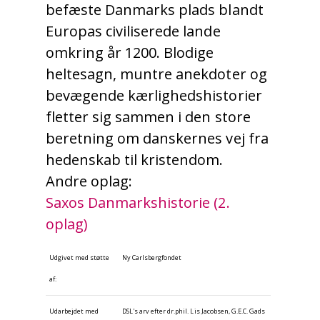
befæste Danmarks plads blandt
Europas civiliserede lande
omkring år 1200. Blodige
heltesagn, muntre anekdoter og
bevægende kærlighedshistorier
fletter sig sammen i den store
beretning om danskernes vej fra
hedenskab til kristendom.
Andre oplag:
Saxos Danmarkshistorie (2.
oplag)
Udgivet med støtte
Ny Carlsbergfondet
af:
Udarbejdet med
DSL's arv efter dr.phil. Lis Jacobsen, G.E.C. Gads