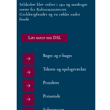
Selskabet blev stiftet i 1911 og modtager
støtte fra Kulturministeriet,
Carlsbergfondet og en række andre
fonde.
Læs mere om DSL
Bøger og e-bøger
Tekster og opslagsværker
Projekter
Presseside
Sideoversigt