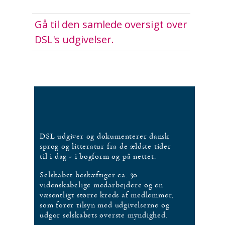
Gå til den samlede oversigt over
DSL's udgivelser.
DSL udgiver og dokumenterer dansk
sprog og litteratur fra de ældste tider
til i dag - i bogform og på nettet.
Selskabet beskæftiger ca. 30
videnskabelige medarbejdere og en
væsentligt større kreds af medlemmer,
som fører tilsyn med udgivelserne og
udgør selskabets øverste myndighed.