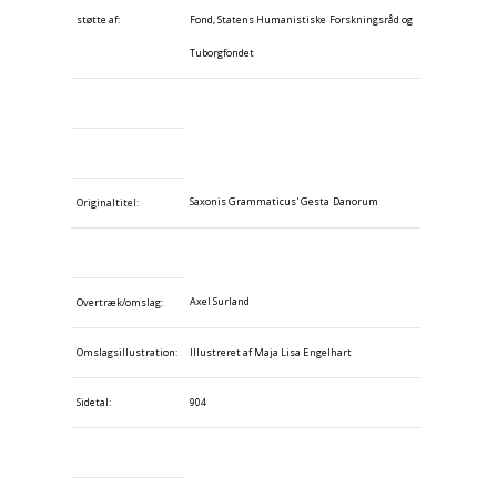
støtte af:
Fond, Statens Humanistiske Forskningsråd og
Tuborgfondet
Saxonis Grammaticus' Gesta Danorum
Originaltitel:
Axel Surland
Overtræk/omslag:
Omslagsillustration:
Illustreret af Maja Lisa Engelhart
Sidetal:
904