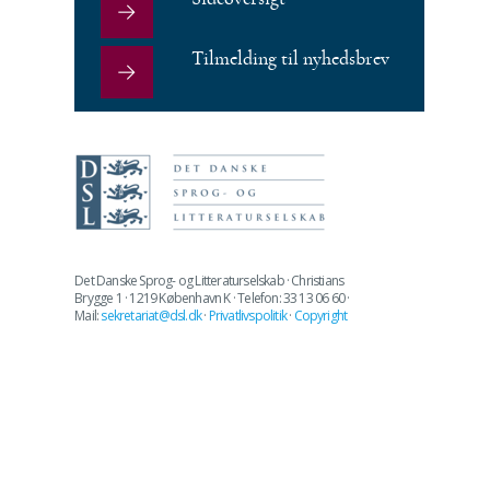
Tilmelding til nyhedsbrev
Det Danske Sprog- og Litteraturselskab · Christians
Brygge 1 · 1219 København K · Telefon: 33 13 06 60 ·
Mail:
sekretariat@dsl.dk
·
Privatlivspolitik
·
Copyright