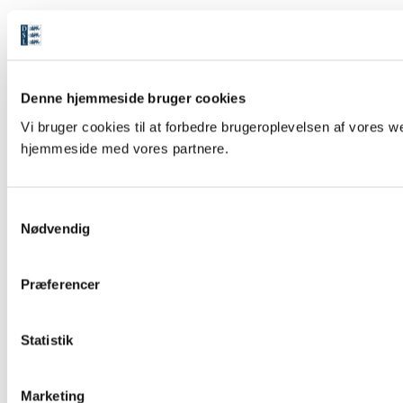
Denne hjemmeside bruger cookies
Vi bruger cookies til at forbedre brugeroplevelsen af vores we
hjemmeside med vores partnere.
S
Nødvendig
a
m
t
Præferencer
y
k
k
Statistik
e
v
Marketing