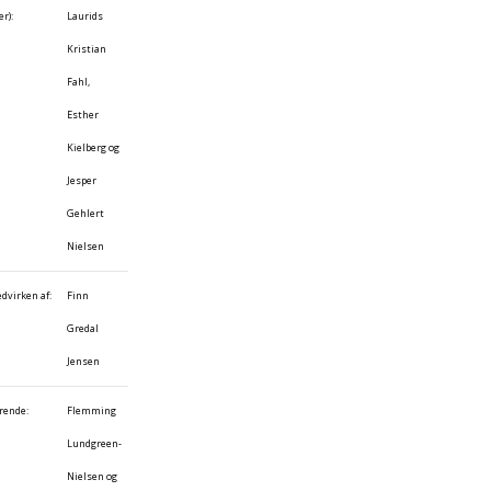
r):
Laurids
Kristian
Fahl,
Esther
Kielberg og
Jesper
Gehlert
Nielsen
dvirken af:
Finn
Gredal
Jensen
rende:
Flemming
Lundgreen-
Nielsen og