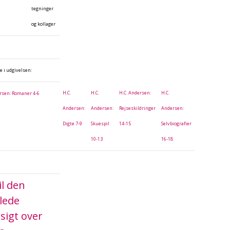
tegninger
og kollager
e i udgivelsen:
H.C.
H.C.
H.C. Andersen:
H.C.
ersen: Romaner 4-6
Andersen:
Andersen:
Rejseskildringer
Andersen:
Digte 7-9
Skuespil
14-15
Selvbiografier
10-13
16-18
il den
lede
sigt over