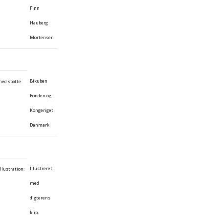
Finn
Hauberg
Mortensen
Bikuben
med støtte
Fonden og
Kongeriget
Danmark
Illustreret
llustration:
med
digterens
klip,