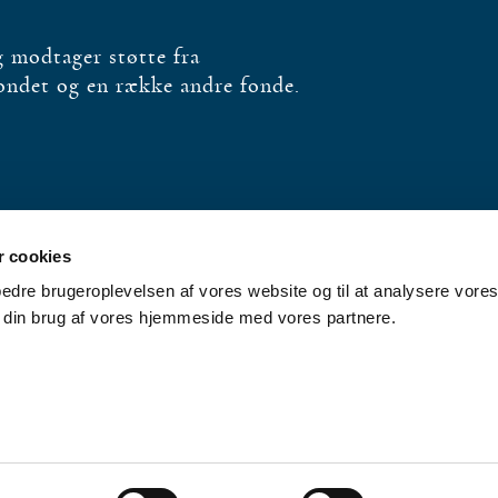
og modtager støtte fra
fondet og en række andre fonde.
 cookies
rbedre brugeroplevelsen af vores website og til at analysere vores 
 din brug af vores hjemmeside med vores partnere.
nhavn K · Telefon: 33 13 06 60 · Mail:
sekretariat@dsl.dk
·
Privatlivspolitik
·
Copyright