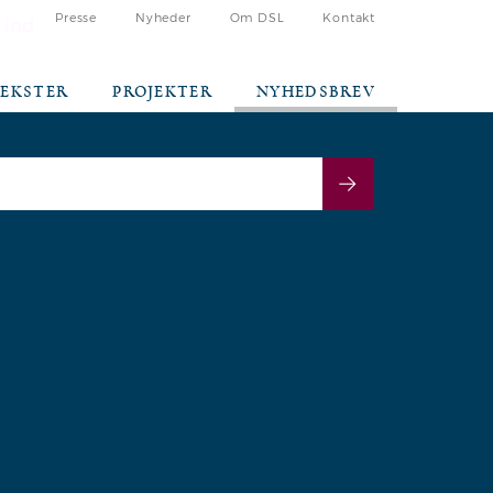
Presse
Nyheder
Om DSL
Kontakt
 ind
TEKSTER
PROJEKTER
NYHEDSBREV