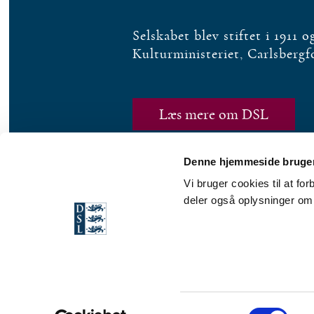
Selskabet blev stiftet i 1911 
Kulturministeriet, Carlsberg
Læs mere om DSL
Denne hjemmeside bruger
Vi bruger cookies til at fo
deler også oplysninger om
Det Danske Sprog- og Litteraturselskab · Christians Brygge 1 · 1219 Købe
S