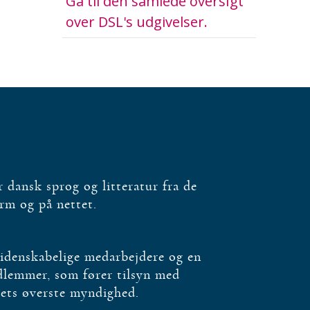
Gå til den samlede oversigt
over DSL's udgivelser.
dansk sprog og litteratur fra de
orm og på nettet.
videnskabelige medarbejdere og en
edlemmer, som fører tilsyn med
bets øverste myndighed.