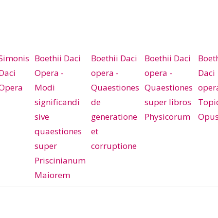
Simonis
Boethii Daci
Boethii Daci
Boethii Daci
Boeth
Daci
Opera -
opera -
opera -
Daci
Opera
Modi
Quaestiones
Quaestiones
opera
significandi
de
super libros
Topic
sive
generatione
Physicorum
Opus
quaestiones
et
super
corruptione
Priscinianum
Maiorem