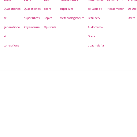
Quaestiones
Quaestiones
opera -
super IVm
de Dacia et
Hexaëmeron
De Dac
de
super libros
Topica -
Meteorologicorum
Petri de S.
Opera
generatione
Physicorum
Opuscula
Audomaro -
et
Opera
m
corruptione
quadrivialia