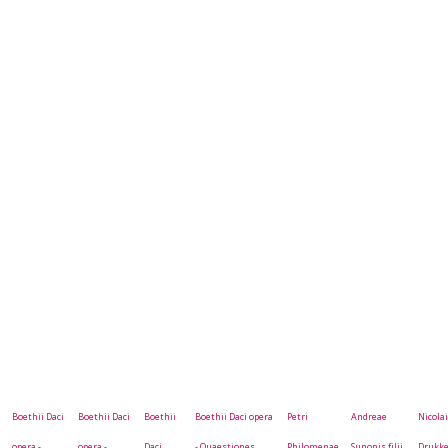
Boethii Daci
Boethii Daci
Boethii
Boethii Daci opera
Petri
Andreae
Nicola
opera -
opera -
Daci
- Quaestiones
Philomenae
Sunonis filii
Drukk