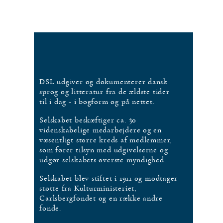
DSL udgiver og dokumenterer dansk
sprog og litteratur fra de ældste tider
til i dag - i bogform og på nettet.
Selskabet beskæftiger ca. 30
videnskabelige medarbejdere og en
væsentligt større kreds af medlemmer,
som fører tilsyn med udgivelserne og
udgør selskabets øverste myndighed.
Selskabet blev stiftet i 1911 og modtager
støtte fra Kulturministeriet,
Carlsbergfondet og en række andre
fonde.