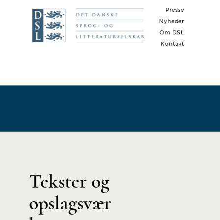
Presse
Nyheder
Om DSL
Kontakt
N
a
v
i
g
a
t
i
Tekster og
o
n
opslagsvær