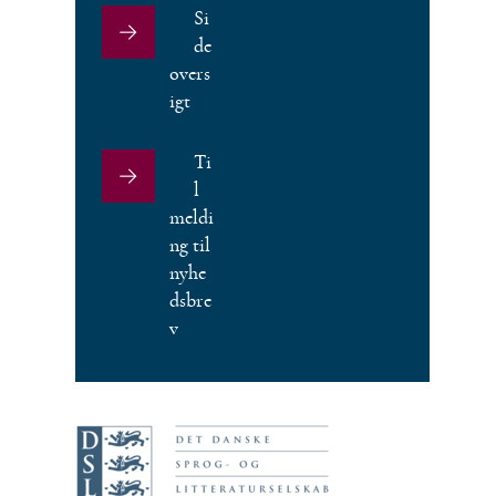
Si
de
overs
igt
Ti
l
meldi
ng til
nyhe
dsbre
v