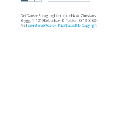
Det Danske Sprog- og Litteraturselskab · Christians
Brygge 1 · 1219 København K · Telefon: 33 13 06 60 ·
Mail:
sekretariat@dsl.dk
·
Privatlivspolitik
·
Copyright