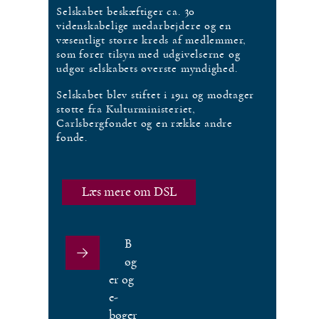
Selskabet beskæftiger ca. 30
videnskabelige medarbejdere og en
væsentligt større kreds af medlemmer,
som fører tilsyn med udgivelserne og
udgør selskabets øverste myndighed.
Selskabet blev stiftet i 1911 og modtager
støtte fra Kulturministeriet,
Carlsbergfondet og en række andre
fonde.
Læs mere om DSL
B
øg
er og
e-
bøger