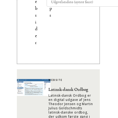
e
p
b
p
s
s
i
d
e
r
WEBSITE
Latinsk-dansk Ordbog
Latinsk-dansk Ordbog er
en digital udgave af Jens
Theodor Jensen og Martin
Julius Goldschmidts
latinsk-danske ordbog,
der udkom første gang i