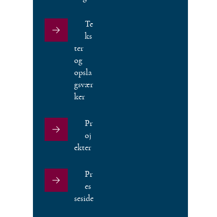
Te
ks
ter
og
opsla
gsvær
ker
Pr
oj
ekter
Pr
es
seside