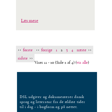
Læs mere
første
forrige
1
2
3
4
næste
sidste
Viser 11 - 20
(Side 2 af 4)
(
vis alle
)
DSL udgiver og dokumenterer dansk
sprog og litteratur fra de ældste tider
til i dag - i bogform og på nettet.