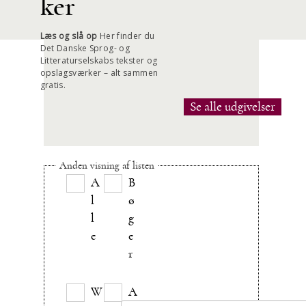
ker
Læs og slå op
Her finder du
Det Danske Sprog- og
Litteraturselskabs tekster og
opslagsværker – alt sammen
gratis.
Se alle udgivelser
Anden visning af listen
A
B
l
ø
l
g
e
e
r
W
A