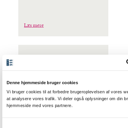
Læs mere
APP
Moths Ordbog
Moths Ordbog
er en
historisk ordbog der
Denne hjemmeside bruger cookies
dækker det danske sprog
omkring år 1700 – både
Vi bruger cookies til at forbedre brugeroplevelsen af vores we
skriftsproget og
talesproget med mange
at analysere vores trafik. Vi deler også oplysninger om din b
faste udtryk.
hjemmeside med vores partnere.
Ordbogen findes også
som hjemmesiden
Moths
Ordbog
S
Lanceringsår: 2013