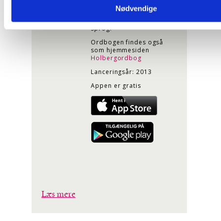
værker og dermed en
Nødvendige
væsentlig del af
oplysningstidens danske
sprog.
Ordbogen findes også
som hjemmesiden
Holbergordbog
Lanceringsår: 2013
Appen er gratis
Læs mere